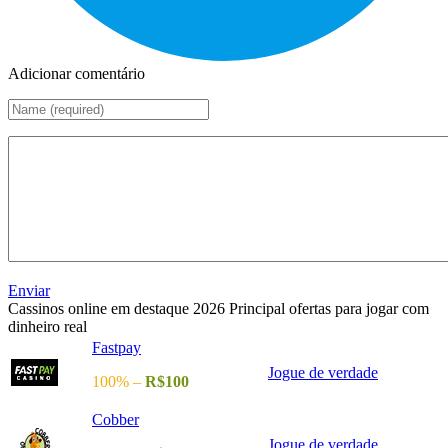
Adicionar comentário
Enviar
Cassinos online em destaque 2026
Principal ofertas para jogar com
dinheiro real
Fastpay
Jogue de verdade
100% –
R$100
Cobber
Jogue de verdade