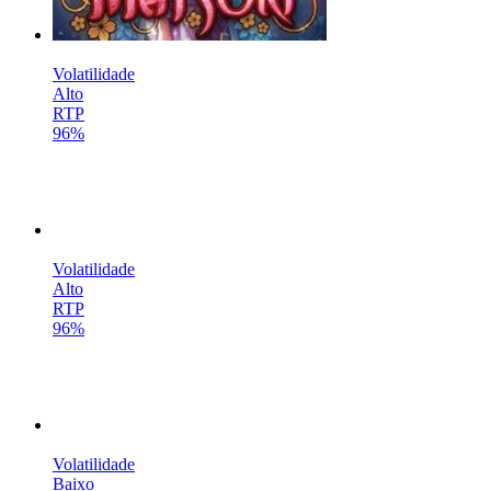
Volatilidade
Alto
RTP
96%
Volatilidade
Alto
RTP
96%
Volatilidade
Baixo