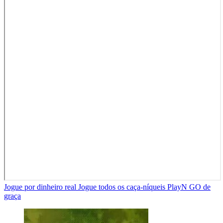
Jogue por dinheiro real
Jogue todos os caça-níqueis PlayN GO de
graça