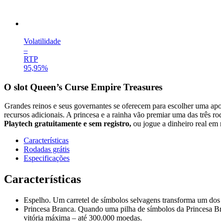
Volatilidade
–
RTP
95,95%
O slot Queen’s Curse Empire Treasures
Grandes reinos e seus governantes se oferecem para escolher uma ap
recursos adicionais. A princesa e a rainha vão premiar uma das três 
Playtech gratuitamente e sem registro,
ou jogue a dinheiro real em n
Características
Rodadas grátis
Especificações
Características
Espelho. Um carretel de símbolos selvagens transforma um dos
Princesa Branca. Quando uma pilha de símbolos da Princesa Bran
vitória máxima – até 300.000 moedas.