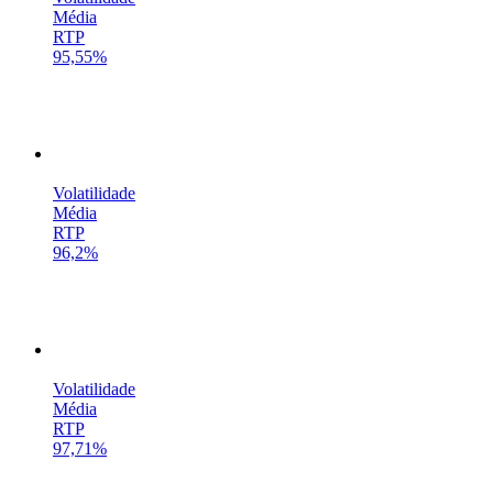
Média
RTP
95,55%
Volatilidade
Média
RTP
96,2%
Volatilidade
Média
RTP
97,71%