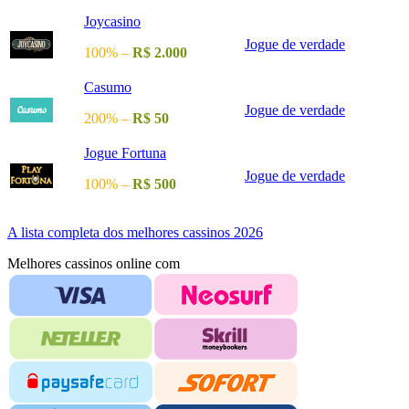
Joycasino
Jogue de verdade
100% –
R$ 2.000
Casumo
Jogue de verdade
200% –
R$ 50
Jogue Fortuna
Jogue de verdade
100% –
R$ 500
A lista completa dos melhores cassinos 2026
Melhores cassinos online com