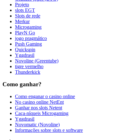
Projeto
slots EGT
Slots de rede
Merkur
Microgaming
PlayN Go
jogo pragmático
Push Gaming
Quickspin
Yggdrasil
Novoline (Greentube)
tigre vermelho
Thunderkick
Como ganhar?
Como enganar o casino online
No casino online NetEnt
Ganhar nos slots Netent
Caça-níqueis Microgaming
Yggdrasil
Novomatic (Novoline)
Informações sobre slots e software