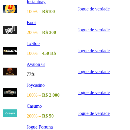
Instantpay
Jogue de verdade
100% –
R$100
Booi
Jogue de verdade
200% –
R$ 300
1xSlots
Jogue de verdade
100% –
450
R$
Avalon78
Jogue de verdade
77fs
Joycasino
Jogue de verdade
100% –
R$ 2.000
Casumo
Jogue de verdade
200% –
R$ 50
Jogue Fortuna