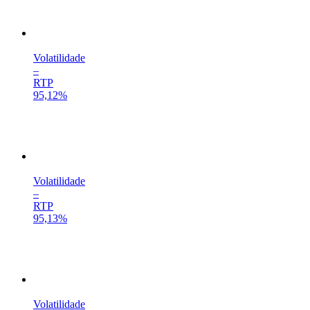
Volatilidade
–
RTP
95,12%
Volatilidade
–
RTP
95,13%
Volatilidade