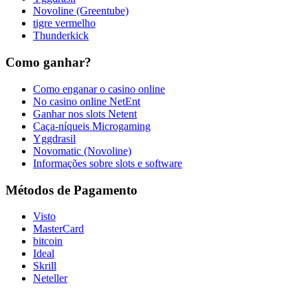
Novoline (Greentube)
tigre vermelho
Thunderkick
Como ganhar?
Como enganar o casino online
No casino online NetEnt
Ganhar nos slots Netent
Caça-níqueis Microgaming
Yggdrasil
Novomatic (Novoline)
Informações sobre slots e software
Métodos de Pagamento
Visto
MasterCard
bitcoin
Ideal
Skrill
Neteller