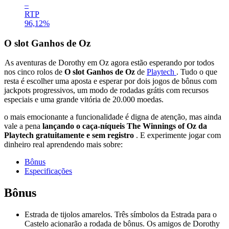
–
RTP
96,12%
O slot Ganhos de Oz
As aventuras de Dorothy em Oz agora estão esperando por todos
nos cinco rolos de
O slot Ganhos de Oz
de
Playtech
. Tudo o que
resta é escolher uma aposta e esperar por dois jogos de bônus com
jackpots progressivos, um modo de rodadas grátis com recursos
especiais e uma grande vitória de 20.000 moedas.
o mais emocionante a funcionalidade é digna de atenção, mas ainda
vale a pena
lançando o caça-níqueis The Winnings of Oz da
Playtech gratuitamente e sem registro
. E experimente jogar com
dinheiro real aprendendo mais sobre: ​​
Bônus
Especificações
Bônus
Estrada de tijolos amarelos. Três símbolos da Estrada para o
Castelo acionarão a rodada de bônus. Os amigos de Dorothy