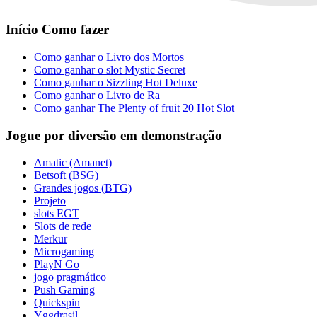
Início Como fazer
Como ganhar o Livro dos Mortos
Como ganhar o slot Mystic Secret
Como ganhar o Sizzling Hot Deluxe
Como ganhar o Livro de Ra
Como ganhar The Plenty of fruit 20 Hot Slot
Jogue por diversão em demonstração
Amatic (Amanet)
Betsoft (BSG)
Grandes jogos (BTG)
Projeto
slots EGT
Slots de rede
Merkur
Microgaming
PlayN Go
jogo pragmático
Push Gaming
Quickspin
Yggdrasil