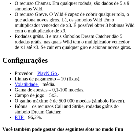
O recurso Chamar. Em qualquer rodada, são dados de 5 a 9
símbolos Wild.
O recurso Greve. O Wild é capaz de cobrir qualquer rolo, o
que aciona novos giros. Lá, os símbolos Wild têm o
multiplicador vencedor de x3. É possível obter 3 bobinas Wild
com o multiplicador de x9.
Rodadas grátis. 3 e mais símbolos Dream Catcher dão 5
rodadas grátis, nas quais Wild tem o multiplicador vencedor
de x1 até x3. Se cair em qualquer giro e acionar novos giros.
Configurações
Provedor –
PlayN Go
.
Linhas de pagamento – 10 (fixas).
Volatilidade
– média.
Gama de apostas – 0,1-100 moedas.
Campo de jogo – 5х3.
O ganho máximo é de 500 000 moedas (símbolo Raven).
Bônus – os recursos Call and Strike, rodadas grátis do
símbolo Dream Catcher.
RTP
– 96,2%.
Você também pode gostar dos seguintes slots no modo Fun