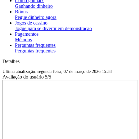
Como ganhar?
Ganhando dinheiro
Bônus
Pegue dinheiro agora
Jogos de cassino
Jogue para se divertir em demonstração
Pagamentos
Métodos
Perguntas frequentes
Perguntas frequentes
Detalhes
Última atualização: segunda-feira, 07 de março de 2026 15:38
Avaliação do usuário
5/5