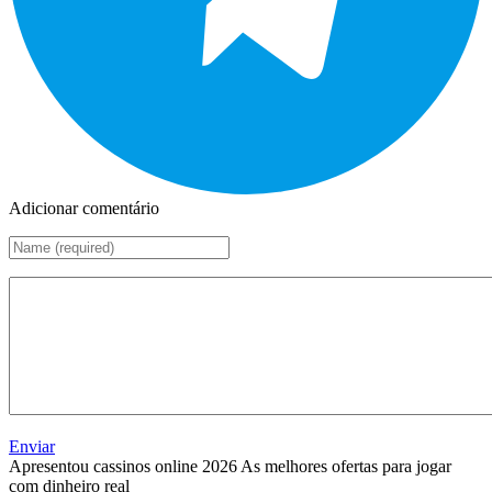
Adicionar comentário
Enviar
Apresentou cassinos online 2026
As melhores ofertas para jogar
com dinheiro real