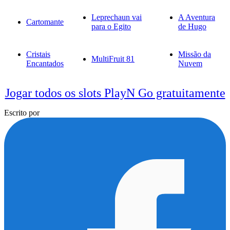
Leprechaun vai
A Aventura
Cartomante
para o Egito
de Hugo
Cristais
Missão da
MultiFruit 81
Encantados
Nuvem
Jogar todos os slots PlayN Go gratuitamente
Escrito por