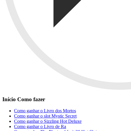
Início Como fazer
Como ganhar o Livro dos Mortos
Como ganhar o slot Mystic Secret
Como ganhar o Sizzling Hot Deluxe
Como ganhar o Livro de Ra