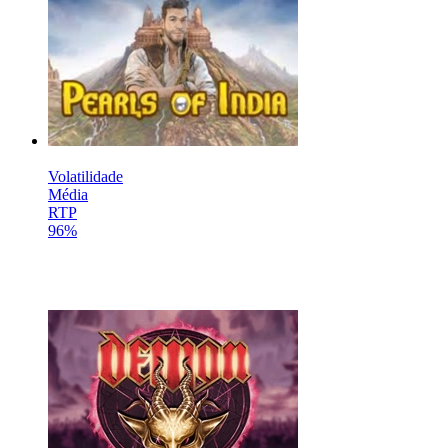
Volatilidade
Média
RTP
96%