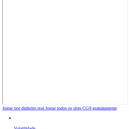
Jogue por dinheiro real
Jogue todos os slots CG9 gratuitamente
Volatilidade