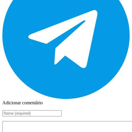
Adicionar comentário