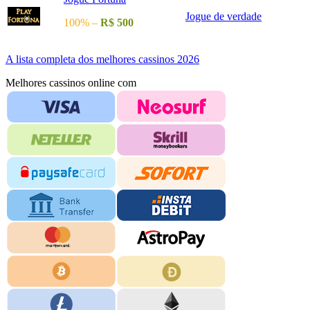
Jogue de verdade
100% –
R$ 500
A lista completa dos melhores cassinos 2026
Melhores cassinos online com