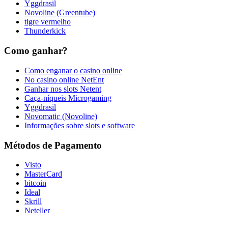
Yggdrasil
Novoline (Greentube)
tigre vermelho
Thunderkick
Como ganhar?
Como enganar o casino online
No casino online NetEnt
Ganhar nos slots Netent
Caça-níqueis Microgaming
Yggdrasil
Novomatic (Novoline)
Informações sobre slots e software
Métodos de Pagamento
Visto
MasterCard
bitcoin
Ideal
Skrill
Neteller