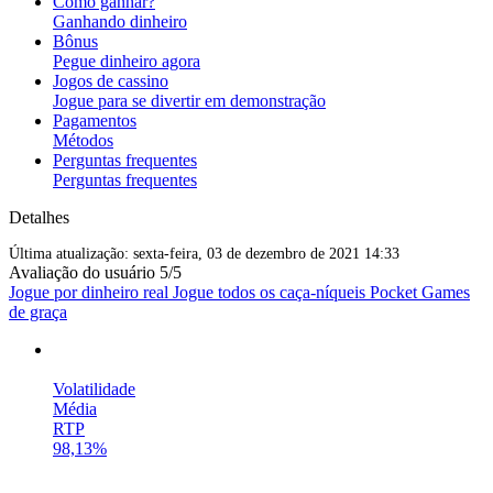
Como ganhar?
Ganhando dinheiro
Bônus
Pegue dinheiro agora
Jogos de cassino
Jogue para se divertir em demonstração
Pagamentos
Métodos
Perguntas frequentes
Perguntas frequentes
Detalhes
Última atualização: sexta-feira, 03 de dezembro de 2021 14:33
Avaliação do usuário
5/5
Jogue por dinheiro real
Jogue todos os caça-níqueis Pocket Games
de graça
Volatilidade
Média
RTP
98,13%