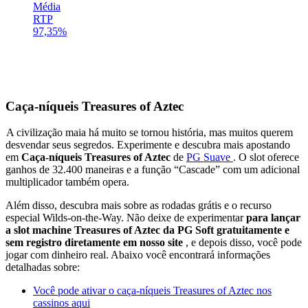
Média
RTP
97,35%
Caça-níqueis Treasures of Aztec
A civilização maia há muito se tornou história, mas muitos querem
desvendar seus segredos. Experimente e descubra mais apostando
em
Caça-níqueis Treasures of Aztec
de
PG Suave
. O slot oferece
ganhos de 32.400 maneiras e a função “Cascade” com um adicional
multiplicador também opera.
Além disso, descubra mais sobre as rodadas grátis e o recurso
especial Wilds-on-the-Way. Não deixe de experimentar
para lançar
a slot machine Treasures of Aztec da PG Soft gratuitamente e
sem registro diretamente em nosso site
, e depois disso, você pode
jogar com dinheiro real. Abaixo você encontrará informações
detalhadas sobre: ​​
Você pode ativar o caça-níqueis Treasures of Aztec nos
cassinos aqui