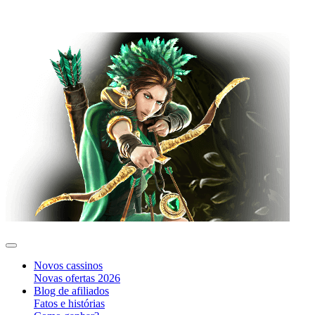
casino-hipster
Novos cassinos
Novas ofertas 2026
Blog de afiliados
Fatos e histórias