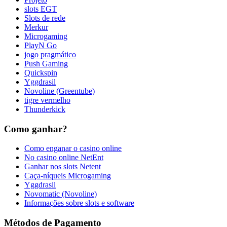
slots EGT
Slots de rede
Merkur
Microgaming
PlayN Go
jogo pragmático
Push Gaming
Quickspin
Yggdrasil
Novoline (Greentube)
tigre vermelho
Thunderkick
Como ganhar?
Como enganar o casino online
No casino online NetEnt
Ganhar nos slots Netent
Caça-níqueis Microgaming
Yggdrasil
Novomatic (Novoline)
Informações sobre slots e software
Métodos de Pagamento