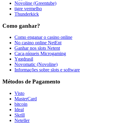
Novoline (Greentube)
tigre vermelho
Thunderkick
Como ganhar?
Como enganar o casino online
No casino online NetEnt
Ganhar nos slots Netent
Caça-níqueis Microgaming
Yggdrasil
Novomatic (Novoline)
Informações sobre slots e software
Métodos de Pagamento
Visto
MasterCard
bitcoin
Ideal
Skrill
Neteller