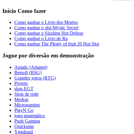
Início Como fazer
Como ganhar o Livro dos Mortos
Como ganhar o slot Mystic Secret
Como ganhar o Sizzling Hot Deluxe
Como ganhar o Livro de Ra
Como ganhar The Plenty of fruit 20 Hot Slot
Jogue por diversão em demonstração
Amatic (Amanet)
Betsoft (BSG)
Grandes jogos (BTG)
Projeto
slots EGT
Slots de rede
Merkur
Microgaming
PlayN Go
jogo pragmático
Push Gaming
Quickspin
Yggdrasil