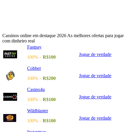
Cassinos online em destaque 2026
As melhores ofertas para jogar
com dinheiro real
Fastpay
Jogue de verdade
100% –
R$100
Cobber
Jogue de verdade
100% –
R$200
Casino4u
Jogue de verdade
100% –
R$100
Wildblaster
Jogue de verdade
100% –
R$100
Instantpay