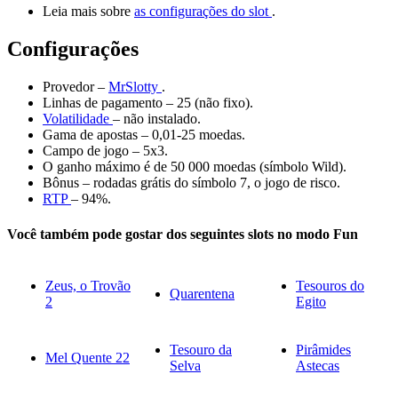
Leia mais sobre
as configurações do slot
.
Configurações
Provedor –
MrSlotty
.
Linhas de pagamento – 25 (não fixo).
Volatilidade
– não instalado.
Gama de apostas – 0,01-25 moedas.
Campo de jogo – 5х3.
O ganho máximo é de 50 000 moedas (símbolo Wild).
Bônus – rodadas grátis do símbolo 7, o jogo de risco.
RTP
– 94%.
Você também pode gostar dos seguintes slots no modo Fun
Zeus, o Trovão
Tesouros do
Quarentena
2
Egito
Tesouro da
Pirâmides
Mel Quente 22
Selva
Astecas