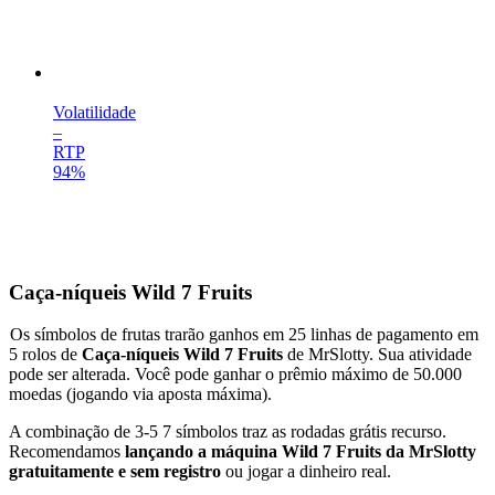
Volatilidade
–
RTP
94%
Caça-níqueis Wild 7 Fruits
Os símbolos de frutas trarão ganhos em 25 linhas de pagamento em
5 rolos de
Caça-níqueis Wild 7 Fruits
de MrSlotty. Sua atividade
pode ser alterada. Você pode ganhar o prêmio máximo de 50.000
moedas (jogando via aposta máxima).
A combinação de 3-5 7 símbolos traz as rodadas grátis recurso.
Recomendamos
lançando a máquina Wild 7 Fruits da MrSlotty
gratuitamente e sem registro
ou jogar a dinheiro real.