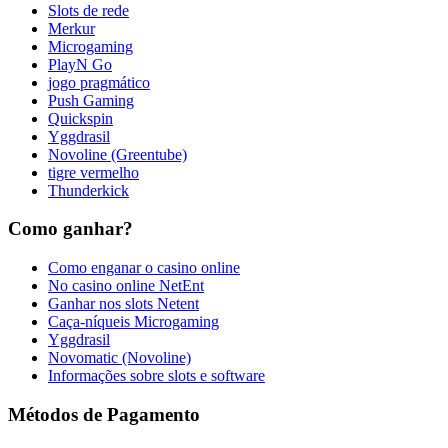
Slots de rede
Merkur
Microgaming
PlayN Go
jogo pragmático
Push Gaming
Quickspin
Yggdrasil
Novoline (Greentube)
tigre vermelho
Thunderkick
Como ganhar?
Como enganar o casino online
No casino online NetEnt
Ganhar nos slots Netent
Caça-níqueis Microgaming
Yggdrasil
Novomatic (Novoline)
Informações sobre slots e software
Métodos de Pagamento