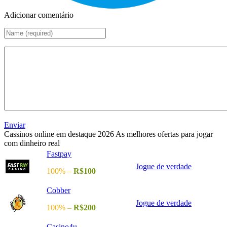
Adicionar comentário
Enviar
Cassinos online em destaque 2026
As melhores ofertas para jogar
com dinheiro real
Fastpay
Jogue de verdade
100% –
R$100
Cobber
Jogue de verdade
100% –
R$200
Casino4u