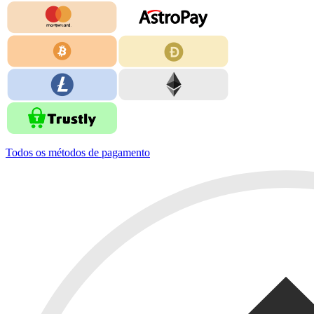
Todos os métodos de pagamento