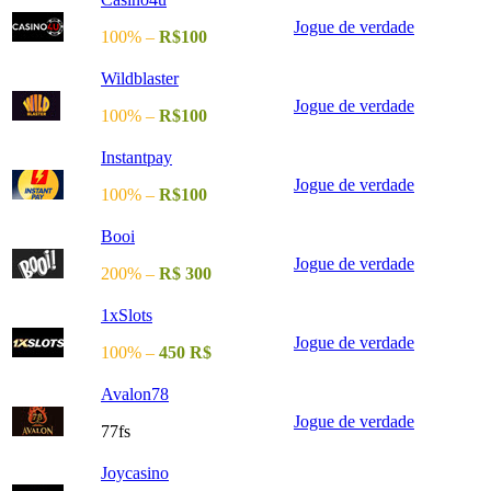
Jogue de verdade
100% –
R$100
Wildblaster
Jogue de verdade
100% –
R$100
Instantpay
Jogue de verdade
100% –
R$100
Booi
Jogue de verdade
200% –
R$ 300
1xSlots
Jogue de verdade
100% –
450
R$
Avalon78
Jogue de verdade
77fs
Joycasino