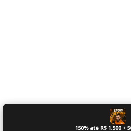
150% até R$ 1.500 + 5