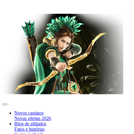
casino-hipster
Novos cassinos
Novas ofertas 2026
Blog de afiliados
Fatos e histórias