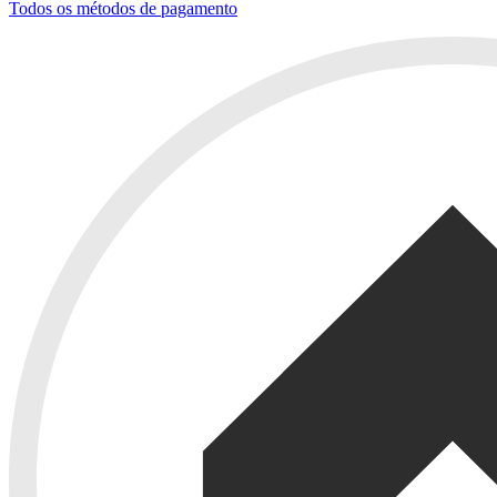
Todos os métodos de pagamento