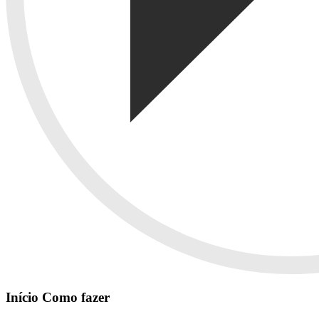
Início Como fazer