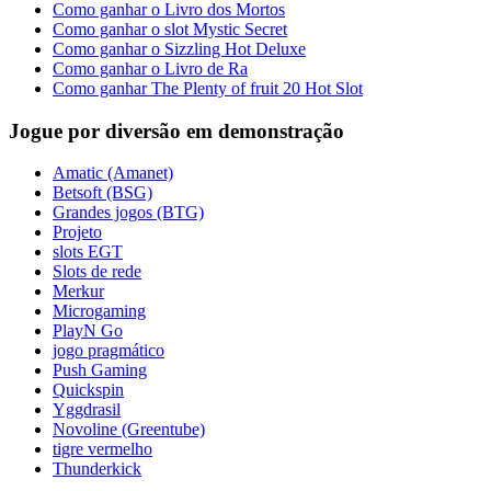
Como ganhar o Livro dos Mortos
Como ganhar o slot Mystic Secret
Como ganhar o Sizzling Hot Deluxe
Como ganhar o Livro de Ra
Como ganhar The Plenty of fruit 20 Hot Slot
Jogue por diversão em demonstração
Amatic (Amanet)
Betsoft (BSG)
Grandes jogos (BTG)
Projeto
slots EGT
Slots de rede
Merkur
Microgaming
PlayN Go
jogo pragmático
Push Gaming
Quickspin
Yggdrasil
Novoline (Greentube)
tigre vermelho
Thunderkick