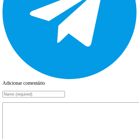
Adicionar comentário