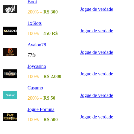
Booi
Jogue de verdade
200% –
R$ 300
1xSlots
Jogue de verdade
100% –
450
R$
Avalon78
Jogue de verdade
77fs
Joycasino
Jogue de verdade
100% –
R$ 2.000
Casumo
Jogue de verdade
200% –
R$ 50
Jogue Fortuna
Jogue de verdade
100% –
R$ 500