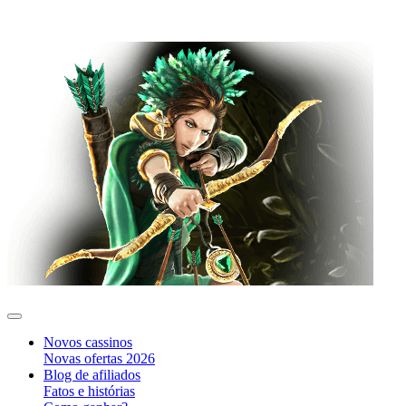
casino-hipster
Novos cassinos
Novas ofertas 2026
Blog de afiliados
Fatos e histórias