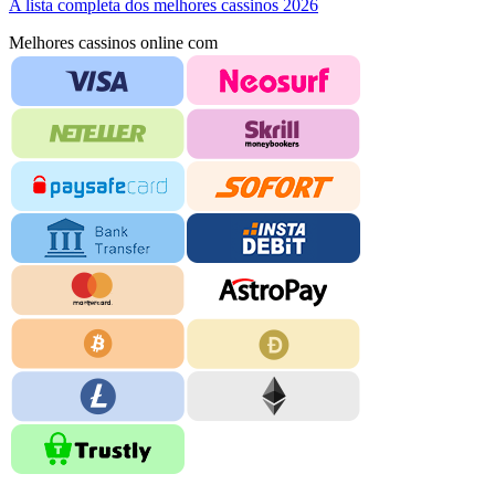
A lista completa dos melhores cassinos 2026
Melhores cassinos online com