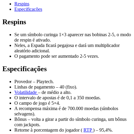
Respins
Especificações
Respins
Se um símbolo curinga 1×3 aparecer nas bobinas 2-5, o modo
de respin é ativado.
Neles, a Espada ficará pegajosa e dará um multiplicador
aleatório adicional.
O pagamento pode ser aumentado 2-5 vezes.
Especificações
Provedor – Playtech.
Linhas de pagamento – 40 (fixo).
Volatilidade
– de médio a alto.
O intervalo de apostas é de 0,1 a 350 moedas.
O campo de jogo é 5×4.
A recompensa máxima é de 700.000 moedas (símbolos
selvagens).
Bônus – volta a girar a partir do símbolo curinga, um bônus
com jackpots.
Retorne à porcentagem do jogador (
RTP
) – 95,4%.