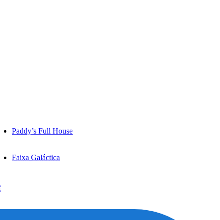
Paddy’s Full House
Faixa Galáctica
e