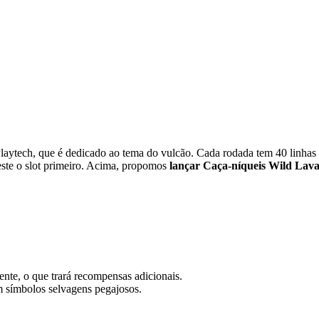
laytech, que é dedicado ao tema do vulcão. Cada rodada tem 40 linhas
teste o slot primeiro. Acima, propomos
lançar Caça-níqueis Wild Lav
nte, o que trará recompensas adicionais.
m símbolos selvagens pegajosos.