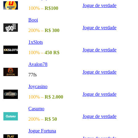
Jogue de verdade
100% –
R$100
Booi
Jogue de verdade
200% –
R$ 300
1xSlots
Jogue de verdade
100% –
450
R$
Avalon78
Jogue de verdade
77fs
Joycasino
Jogue de verdade
100% –
R$ 2.000
Casumo
Jogue de verdade
200% –
R$ 50
Jogue Fortuna