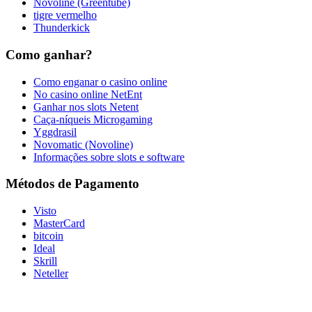
Novoline (Greentube)
tigre vermelho
Thunderkick
Como ganhar?
Como enganar o casino online
No casino online NetEnt
Ganhar nos slots Netent
Caça-níqueis Microgaming
Yggdrasil
Novomatic (Novoline)
Informações sobre slots e software
Métodos de Pagamento
Visto
MasterCard
bitcoin
Ideal
Skrill
Neteller