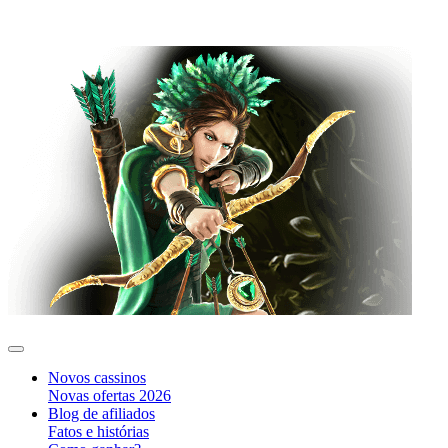
casino-hipster
Novos cassinos
Novas ofertas 2026
Blog de afiliados
Fatos e histórias