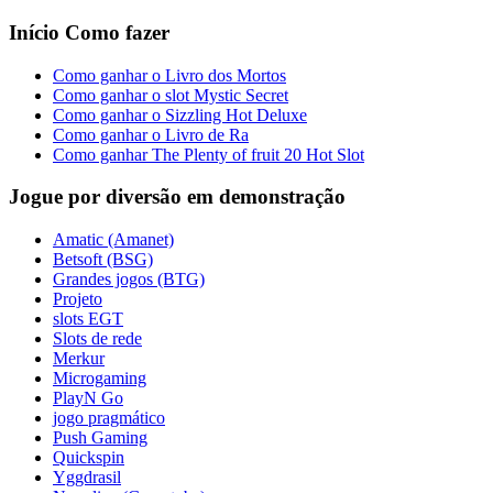
Início Como fazer
Como ganhar o Livro dos Mortos
Como ganhar o slot Mystic Secret
Como ganhar o Sizzling Hot Deluxe
Como ganhar o Livro de Ra
Como ganhar The Plenty of fruit 20 Hot Slot
Jogue por diversão em demonstração
Amatic (Amanet)
Betsoft (BSG)
Grandes jogos (BTG)
Projeto
slots EGT
Slots de rede
Merkur
Microgaming
PlayN Go
jogo pragmático
Push Gaming
Quickspin
Yggdrasil