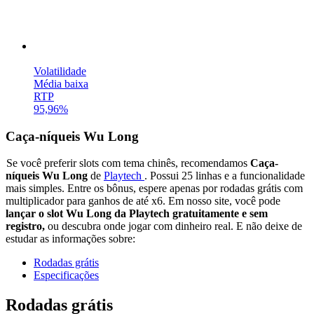
Volatilidade
Média baixa
RTP
95,96%
Caça-níqueis Wu Long
Se você preferir slots com tema chinês, recomendamos
Caça-
níqueis Wu Long
de
Playtech
. Possui 25 linhas e a funcionalidade
mais simples. Entre os bônus, espere apenas por rodadas grátis com
multiplicador para ganhos de até x6. Em nosso site, você pode
lançar o slot Wu Long da Playtech gratuitamente e sem
registro,
ou descubra onde jogar com dinheiro real. E não deixe de
estudar as informações sobre: ​​
Rodadas grátis
Especificações
Rodadas grátis