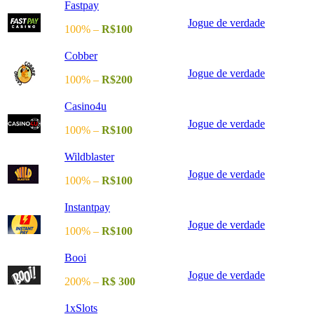
Fastpay
Jogue de verdade
100% –
R$100
Cobber
Jogue de verdade
100% –
R$200
Casino4u
Jogue de verdade
100% –
R$100
Wildblaster
Jogue de verdade
100% –
R$100
Instantpay
Jogue de verdade
100% –
R$100
Booi
Jogue de verdade
200% –
R$ 300
1xSlots