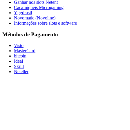
Ganhar nos slots Netent
Caça-níqueis Microgaming
Yggdrasil
Novomatic (Novoline)
Informações sobre slots e software
Métodos de Pagamento
Visto
MasterCard
bitcoin
Ideal
Skrill
Neteller