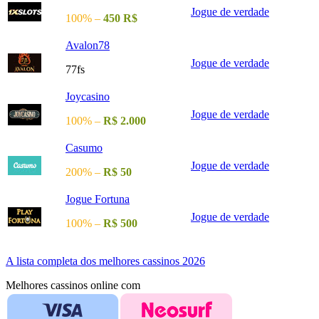
Jogue de verdade
100% –
450
R$
Avalon78
Jogue de verdade
77fs
Joycasino
Jogue de verdade
100% –
R$ 2.000
Casumo
Jogue de verdade
200% –
R$ 50
Jogue Fortuna
Jogue de verdade
100% –
R$ 500
A lista completa dos melhores cassinos 2026
Melhores cassinos online com