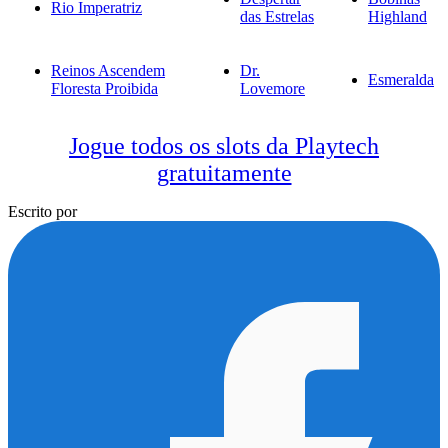
Rio Imperatriz
das Estrelas
Highland
Reinos Ascendem
Dr.
Esmeralda
Floresta Proibida
Lovemore
Jogue todos os slots da Playtech
gratuitamente
Escrito por