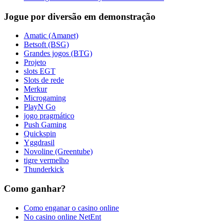
Jogue por diversão em demonstração
Amatic (Amanet)
Betsoft (BSG)
Grandes jogos (BTG)
Projeto
slots EGT
Slots de rede
Merkur
Microgaming
PlayN Go
jogo pragmático
Push Gaming
Quickspin
Yggdrasil
Novoline (Greentube)
tigre vermelho
Thunderkick
Como ganhar?
Como enganar o casino online
No casino online NetEnt