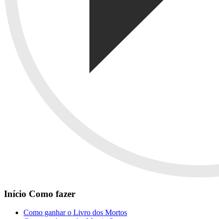
Início Como fazer
Como ganhar o Livro dos Mortos