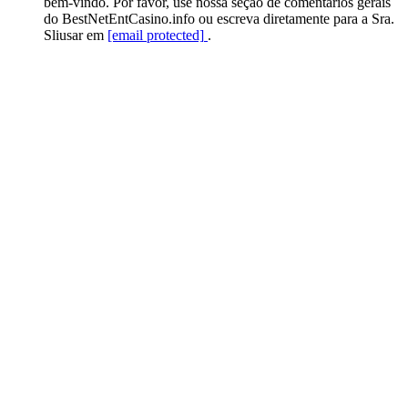
bem-vindo. Por favor, use nossa seção de comentários gerais
do BestNetEntCasino.info ou escreva diretamente para a Sra.
Sliusar em
[email protected]
.