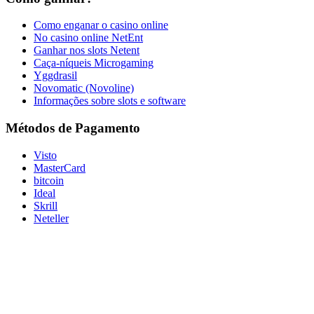
Como enganar o casino online
No casino online NetEnt
Ganhar nos slots Netent
Caça-níqueis Microgaming
Yggdrasil
Novomatic (Novoline)
Informações sobre slots e software
Métodos de Pagamento
Visto
MasterCard
bitcoin
Ideal
Skrill
Neteller