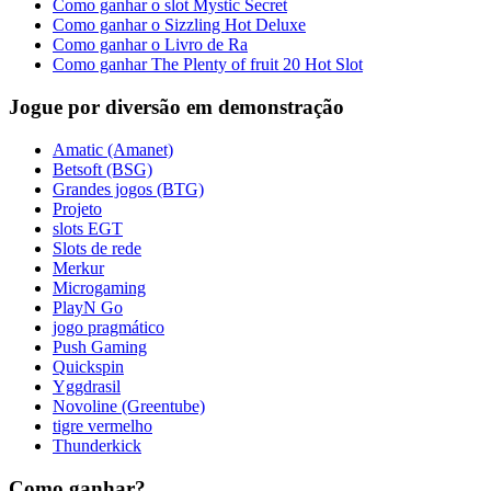
Como ganhar o slot Mystic Secret
Como ganhar o Sizzling Hot Deluxe
Como ganhar o Livro de Ra
Como ganhar The Plenty of fruit 20 Hot Slot
Jogue por diversão em demonstração
Amatic (Amanet)
Betsoft (BSG)
Grandes jogos (BTG)
Projeto
slots EGT
Slots de rede
Merkur
Microgaming
PlayN Go
jogo pragmático
Push Gaming
Quickspin
Yggdrasil
Novoline (Greentube)
tigre vermelho
Thunderkick
Como ganhar?