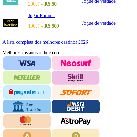
Jogue de verdade
200% –
R$ 50
Jogar Fortuna
Jogue de verdade
100% –
R$ 500
A lista completa dos melhores cassinos 2026
Melhores cassinos online com