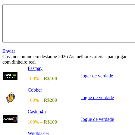
Enviar
Cassinos online em destaque 2026
As melhores ofertas para jogar
com dinheiro real
Fastpay
Jogar de verdade
100% –
R$100
Cobber
Jogue de verdade
100% –
R$200
Casino4u
Jogue de verdade
100% –
R$100
Wildblaster