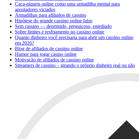
Caça-níqueis online como uma armadilha mental para
apostadores viciados
Armadilhas para afiliados de cassino
Hipótese do grande cassino online falso
Sem cassino — deprimido, preguiçoso, entediado
Sobre limites e resfriamento no cassino online
Quanto dinheiro você precisaria para abrir um cassino online
em 2026?
Blog de afiliados de cassino online
Humor para jogar casino online
Motivação de afiliados de cassino online
Streamers de cassino – girando o próprio dinheiro real ou não