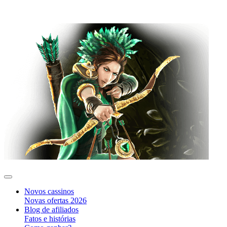
casino-hipster
Novos cassinos
Novas ofertas 2026
Blog de afiliados
Fatos e histórias