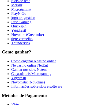
Slots de rede
Merkur
Microgaming
PlayN Go
jogo pragmático
Push Gaming
Quickspin
Yggdrasil
Novoline (Greentube)
tigre vermelho
Thunderkick
Como ganhar?
Como enganar o casino online
No casino online NetEnt
Ganhar nos slots Netent
Caça-níqueis Microgaming
Yggdrasil
Novomatic (Novoline)
Informações sobre slots e software
Métodos de Pagamento
Visto