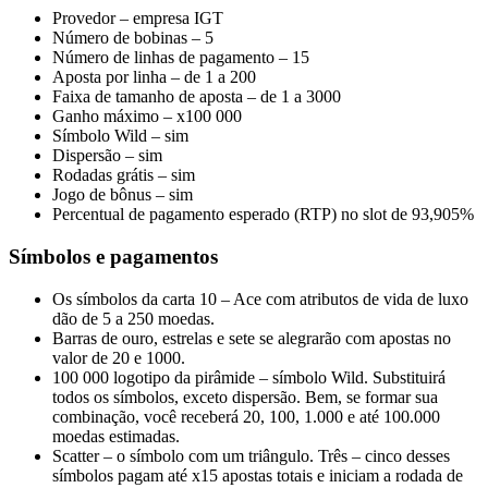
Provedor – empresa IGT
Número de bobinas – 5
Número de linhas de pagamento – 15
Aposta por linha – de 1 a 200
Faixa de tamanho de aposta – de 1 a 3000
Ganho máximo – x100 000
Símbolo Wild – sim
Dispersão – sim
Rodadas grátis – sim
Jogo de bônus – sim
Percentual de pagamento esperado (RTP) no slot de 93,905%
Símbolos e pagamentos
Os símbolos da carta 10 – Ace com atributos de vida de luxo
dão de 5 a 250 moedas.
Barras de ouro, estrelas e sete se alegrarão com apostas no
valor de 20 e 1000.
100 000 logotipo da pirâmide – símbolo Wild. Substituirá
todos os símbolos, exceto dispersão. Bem, se formar sua
combinação, você receberá 20, 100, 1.000 e até 100.000
moedas estimadas.
Scatter – o símbolo com um triângulo. Três – cinco desses
símbolos pagam até x15 apostas totais e iniciam a rodada de