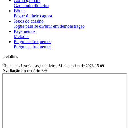
Como ganhar?
Ganhando dinheiro
Bônus
Pegue dinheiro agora
Jogos de cassino
Jogue para se divertir em demonstração
Pagamentos
Métodos
Perguntas frequentes
Perguntas frequentes
Detalhes
Última atualização: segunda-feira, 31 de janeiro de 2026 15:09
Avaliação do usuário
5/5