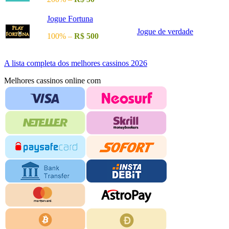
Jogue Fortuna
Jogue de verdade
100% –
R$ 500
A lista completa dos melhores cassinos 2026
Melhores cassinos online com