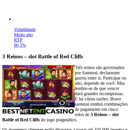
Volatilidade
Muito alto
RTP
96,5%
3 Reinos – slot Battle of Red Cliffs
Três reinos são governados
por Samurai, declararam
guerra entre si. Participar ou
não, depende de você. Mas
lembre-se de que vencer
dará grandes recompensas.
E há várias razões. Brave
samurai emitirá combinações
de pagamento em cinco
rolos de
3 Reinos – slot
Battle of Red Cliffs
do jogo pragmático.
Os guerreiros chineses estão dispostos a pagar até 250.000 moedas e