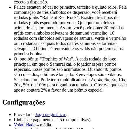
exceto a dispersão.
Palace (scatter) só cai no primeiro, terceiro e quinto rolos. Pela
combinação de três símbolos de dispersão, você receberá
rodadas grátis “Battle at Red Rock”. Existem três tipos de
rodadas grátis esperando por você. Qualquer um deles é
acionado aleatoriamente. Assim, você pode obter 20 rodadas
grátis com símbolos selvagens de samurai vermelho, 10
rodadas com símbolos selvagens de samurai verde e vermelho
ou 5 rodadas nas quais todos os três samurais se tornarão
selvagens. O bônus é renovado e os wilds não podem cair na
primeira bobina.
O jogo bônus “Trophies of War”. A cada rodada do jogo
principal, em que o Samurai cai, o jogador espera pontos
especiais. Esses pontos são acumulados. Quando 40 pontos
são coletados, o bônus é lançado. 8 envelopes são exibidos.
Selecione um. Pode ter o multiplicador de 2x, 4x, 6x, 8x, 10x,
20x, 50x ou 100x para o ganho acumulado. Observe que cada
aposta contará 2% a favor de um prêmio especial.
Configurações
Provedor –
Jogo pragmático
.
Linhas de pagamento – 25 (sempre ativas).
Volatilidade
– média.