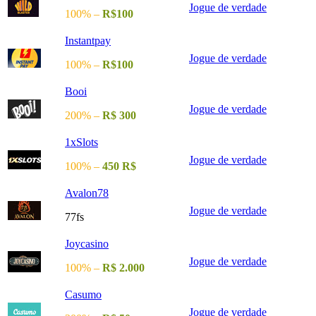
Jogue de verdade
100% –
R$100
Instantpay
Jogue de verdade
100% –
R$100
Booi
Jogue de verdade
200% –
R$ 300
1xSlots
Jogue de verdade
100% –
450
R$
Avalon78
Jogue de verdade
77fs
Joycasino
Jogue de verdade
100% –
R$ 2.000
Casumo
Jogue de verdade