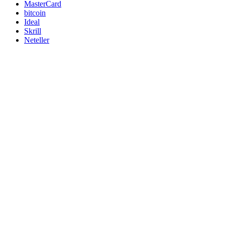
MasterCard
bitcoin
Ideal
Skrill
Neteller