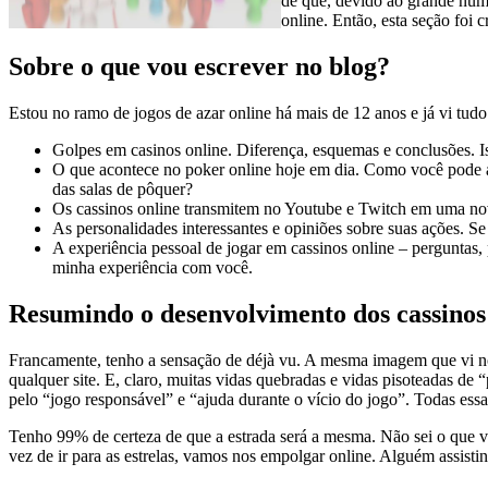
de que, devido ao grande númer
online. Então, esta seção foi 
Sobre o que vou escrever no blog?
Estou no ramo de jogos de azar online há mais de 12 anos e já vi tud
Golpes em casinos online. Diferença, esquemas e conclusões. Iss
O que acontece no poker online hoje em dia. Como você pode ac
das salas de pôquer?
Os cassinos online transmitem no Youtube e Twitch em uma nova
As personalidades interessantes e opiniões sobre suas ações. Se
A experiência pessoal de jogar em cassinos online – perguntas, 
minha experiência com você.
Resumindo o desenvolvimento dos cassinos
Francamente, tenho a sensação de déjà vu. A mesma imagem que vi n
qualquer site. E, claro, muitas vidas quebradas e vidas pisoteadas
pelo “jogo responsável” e “ajuda durante o vício do jogo”. Todas essa
Tenho 99% de certeza de que a estrada será a mesma. Não sei o que v
vez de ir para as estrelas, vamos nos empolgar online. Alguém assis