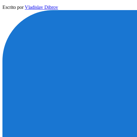
Escrito por
Vladislav Dibrov