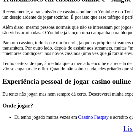
Recentemente, a transmissão de cassinos online no Youtube e no Twitc
um desejo ardente de jogar sozinho. É por isso que esse tráfego é perf
Além disso, mesmo pessoas normais que não se interessam por jogos
são vidas arruinadas. O Youtube já lançou uma campanha para bloque
Para um cassino, tudo isso é um freeroll, já que os próprios streame
transmitem. Por outro lado, depois de assistir aos streamers, muitas 
“melhores condições” nos novos cassinos (uma vez que já foram envi
Tenho certeza de que, à medida que o mercado encolhe e a receita de 
vão se enganar até o fim. Quando não sobrar nada, eles gritarão que 
Experiência pessoal de jogar casino online
Eu tento não jogar, mas nem sempre dá certo. Descreverei minha experiên
Onde jogar?
Eu tenho jogado muitas vezes em
Cassino Fastpay
e acredito 
Lis