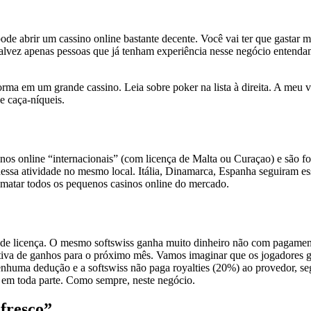
 abrir um cassino online bastante decente. Você vai ter que gastar ma
Talvez apenas pessoas que já tenham experiência nesse negócio enten
ma em um grande cassino. Leia sobre poker na lista à direita. A meu v
e caça-níqueis.
inos online “internacionais” (com licença de Malta ou Curaçao) e são f
dessa atividade no mesmo local. Itália, Dinamarca, Espanha seguiram e
 matar todos os pequenos casinos online do mercado.
r de licença. O mesmo softswiss ganha muito dinheiro não com pagamen
gativa de ganhos para o próximo mês. Vamos imaginar que os jogadores
enhuma dedução e a softswiss não paga royalties (20%) ao provedor, se
tá em toda parte. Como sempre, neste negócio.
fresco”.