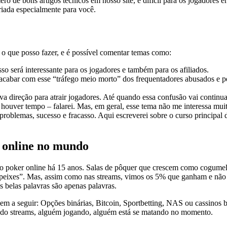
o de bons artigos técnicos em nosso site, é difícil para os jogadores en
criada especialmente para você.
o o que posso fazer, e é possível comentar temas como:
o será interessante para os jogadores e também para os afiliados.
abar com esse “tráfego meio morto” dos frequentadores abusados ​​e p
 direção para atrair jogadores. Até quando essa confusão vai continua
 houver tempo – falarei. Mas, em geral, esse tema não me interessa mui
problemas, sucesso e fracasso. Aqui escreverei sobre o curso principal 
 online no mundo
o poker online há 15 anos. Salas de pôquer que crescem como cogumel
 de “peixes”. Mas, assim como nas streams, vimos os 5% que ganham e 
s belas palavras são apenas palavras.
em a seguir: Opções binárias, Bitcoin, Sportbetting, NAS ou cassinos 
tindo streams, alguém jogando, alguém está se matando no momento.