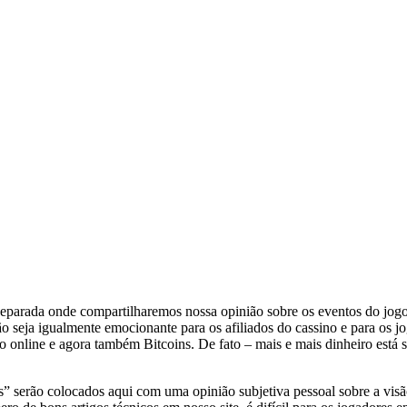
parada onde compartilharemos nossa opinião sobre os eventos do jogo 
ção seja igualmente emocionante para os afiliados do cassino e para os
no online e agora também Bitcoins. De fato – mais e mais dinheiro está 
s” serão colocados aqui com uma opinião subjetiva pessoal sobre a vis