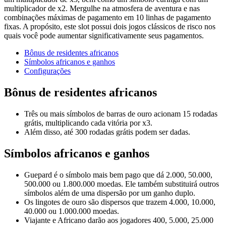
multiplicador de x2. Mergulhe na atmosfera de aventura e nas
combinações máximas de pagamento em 10 linhas de pagamento
fixas. A propósito, este slot possui dois jogos clássicos de risco nos
quais você pode aumentar significativamente seus pagamentos.
Bônus de residentes africanos
Símbolos africanos e ganhos
Configurações
Bônus de residentes africanos
Três ou mais símbolos de barras de ouro acionam 15 rodadas
grátis, multiplicando cada vitória por x3.
Além disso, até 300 rodadas grátis podem ser dadas.
Símbolos africanos e ganhos
Guepard é o símbolo mais bem pago que dá 2.000, 50.000,
500.000 ou 1.800.000 moedas. Ele também substituirá outros
símbolos além de uma dispersão por um ganho duplo.
Os lingotes de ouro são dispersos que trazem 4.000, 10.000,
40.000 ou 1.000.000 moedas.
Viajante e Africano darão aos jogadores 400, 5.000, 25.000