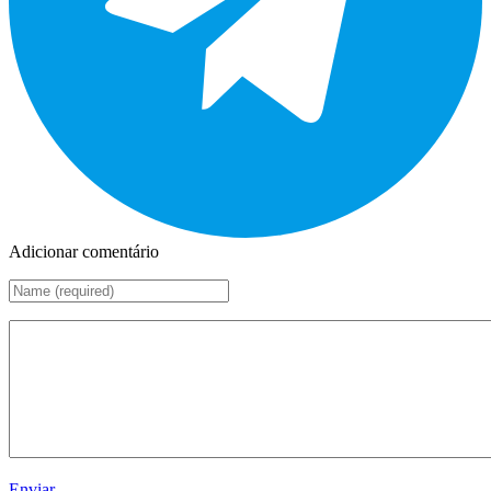
Adicionar comentário
Enviar