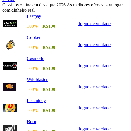
Cassinos online em destaque 2026
As melhores ofertas para jogar
com dinheiro real
Fastpay
Jogue de verdade
100% –
R$100
Cobber
Jogue de verdade
100% –
R$200
Casino4u
Jogue de verdade
100% –
R$100
Wildblaster
Jogue de verdade
100% –
R$100
Instantpay
Jogue de verdade
100% –
R$100
Booi
Jogue de verdade