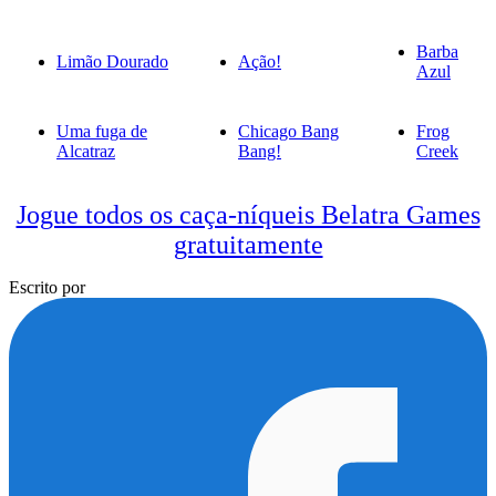
Barba
Limão Dourado
Ação!
Azul
Uma fuga de
Chicago Bang
Frog
Alcatraz
Bang!
Creek
Jogue todos os caça-níqueis Belatra Games
gratuitamente
Escrito por