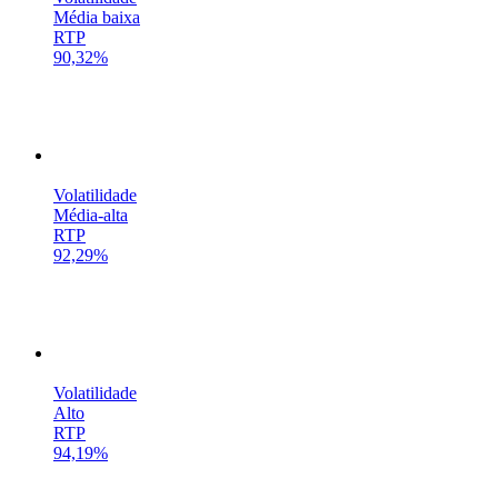
Média baixa
RTP
90,32%
Volatilidade
Média-alta
RTP
92,29%
Volatilidade
Alto
RTP
94,19%