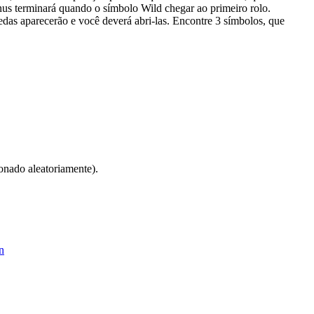
nus terminará quando o símbolo Wild chegar ao primeiro rolo.
das aparecerão e você deverá abri-las. Encontre 3 símbolos, que
onado aleatoriamente).
n