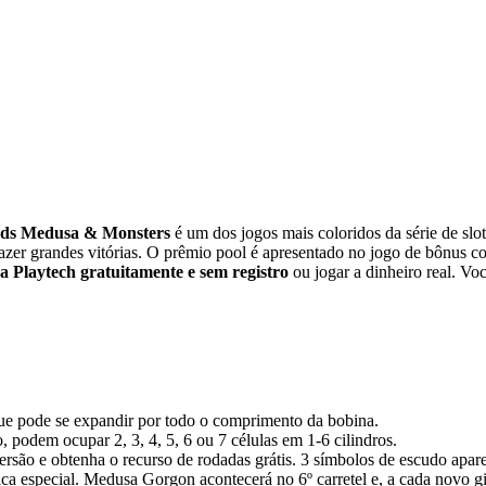
Gods Medusa & Monsters
é um dos jogos mais coloridos da série de sl
razer grandes vitórias. O prêmio pool é apresentado no jogo de bônus c
Playtech gratuitamente e sem registro
ou jogar a dinheiro real. Vo
 pode se expandir por todo o comprimento da bobina.
podem ocupar 2, 3, 4, 5, 6 ou 7 células em 1-6 cilindros.
persão e obtenha o recurso de rodadas grátis. 3 símbolos de escudo apare
tica especial. Medusa Gorgon acontecerá no 6º carretel e, a cada novo 