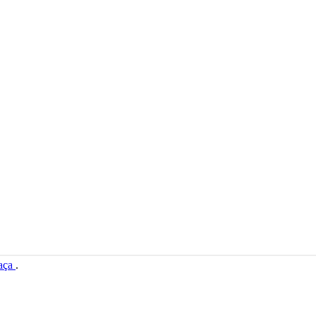
raça
.