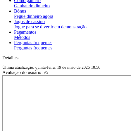
Como ganhar?
Ganhando dinheiro
Bônus
Pegue dinheiro agora
Jogos de cassino
Jogue para se divertir em demonstração
Pagamentos
Métodos
Perguntas frequentes
Perguntas frequentes
Detalhes
Última atualização: quinta-feira, 19 de maio de 2026 10:56
Avaliação do usuário
5/5