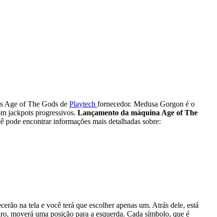
ots Age of The Gods de
Playtech
fornecedor. Medusa Gorgon é o
om jackpots progressivos.
Lançamento da máquina Age of The
cê pode encontrar informações mais detalhadas sobre: ​​
cerão na tela e você terá que escolher apenas um. Atrás dele, está
giro, moverá uma posição para a esquerda. Cada símbolo, que é