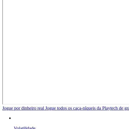
Jogue por dinheiro real
Jogue todos os caça-níqueis da Playtech de g
Volatilidade