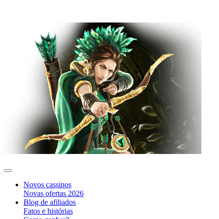
casino-hipster
Novos cassinos
Novas ofertas 2026
Blog de afiliados
Fatos e histórias