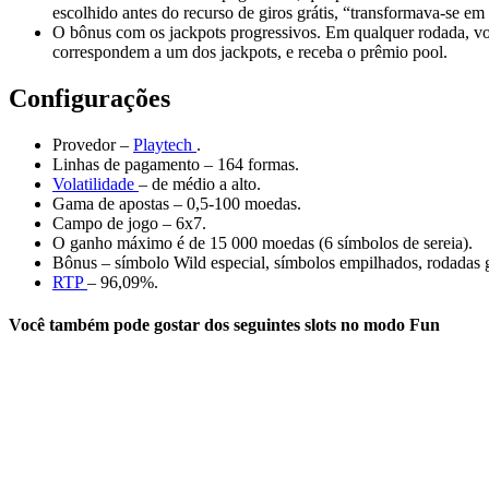
escolhido antes do recurso de giros grátis, “transformava-se 
O bônus com os jackpots progressivos. Em qualquer rodada, voc
correspondem a um dos jackpots, e receba o prêmio pool.
Configurações
Provedor –
Playtech
.
Linhas de pagamento – 164 formas.
Volatilidade
– de médio a alto.
Gama de apostas – 0,5-100 moedas.
Campo de jogo – 6х7.
O ganho máximo é de 15 000 moedas (6 símbolos de sereia).
Bônus – símbolo Wild especial, símbolos empilhados, rodadas gr
RTP
– 96,09%.
Você também pode gostar dos seguintes slots no modo Fun