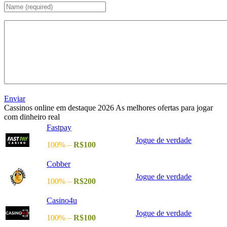
Enviar
Cassinos online em destaque 2026
As melhores ofertas para jogar
com dinheiro real
Fastpay
Jogue de verdade
100% –
R$100
Cobber
Jogue de verdade
100% –
R$200
Casino4u
Jogue de verdade
100% –
R$100