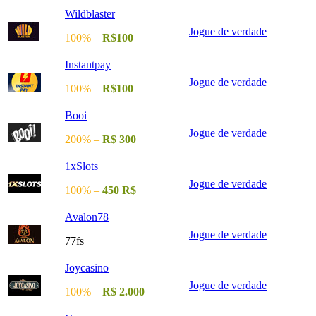
Wildblaster
Jogue de verdade
100% –
R$100
Instantpay
Jogue de verdade
100% –
R$100
Booi
Jogue de verdade
200% –
R$ 300
1xSlots
Jogue de verdade
100% –
450
R$
Avalon78
Jogue de verdade
77fs
Joycasino
Jogue de verdade
100% –
R$ 2.000