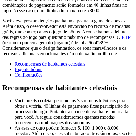
combinações de pagamento serão formadas em 40 linhas fixas no
jogo. Nesse caso, o multiplicador máximo é x8000.
Você deve prestar atenção que há uma pequena gama de apostas.
Além disso, o desenvolvedor está envolvido no recurso de rodadas
grátis, que começa após o jogo de bônus. Aconselhamos a leitura
das regras do jogo para quebrar o máximo de recompensas. O
RTP
(retorno à porcentagem do jogador) é igual a 96,4589%.
Consideramos que o design fantástico, os sons maravilhosos e os
recursos adicionais emocionantes não o deixarão indiferente.
Recompensas de habitantes celestiais
Jogo de bônus
Configurações
Recompensas de habitantes celestiais
Você precisa coletar pelo menos 3 símbolos idênticos para
obter a vitória. 40 linhas de pagamento fixas participarão do
processo do jogo. Portanto, a chance de ganhar é muito alta
para você. A seguir, consideraremos quantas moedas
fornecem as combinações dos símbolos.
As asas de ouro podem fornecer 5, 100, 1.000 e 8.000
moedas. Além disso, eles substituirão outros símbolos, exceto