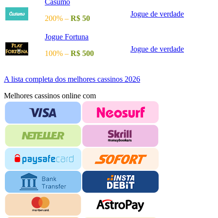
Casumo
Jogue de verdade
200% –
R$ 50
Jogue Fortuna
Jogue de verdade
100% –
R$ 500
A lista completa dos melhores cassinos 2026
Melhores cassinos online com