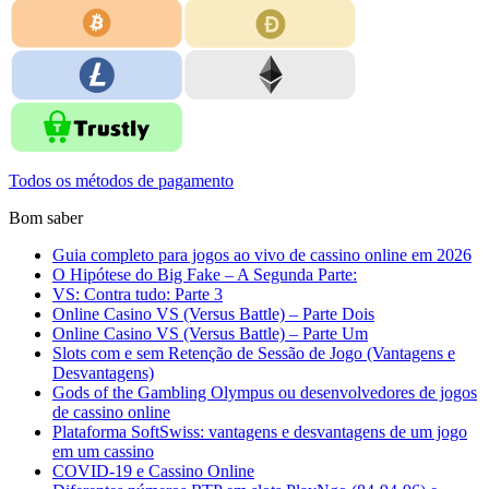
Todos os métodos de pagamento
Bom saber
Guia completo para jogos ao vivo de cassino online em 2026
O Hipótese do Big Fake – A Segunda Parte:
VS: Contra tudo: Parte 3
Online Casino VS (Versus Battle) – Parte Dois
Online Casino VS (Versus Battle) – Parte Um
Slots com e sem Retenção de Sessão de Jogo (Vantagens e
Desvantagens)
Gods of the Gambling Olympus ou desenvolvedores de jogos
de cassino online
Plataforma SoftSwiss: vantagens e desvantagens de um jogo
em um cassino
COVID-19 e Cassino Online