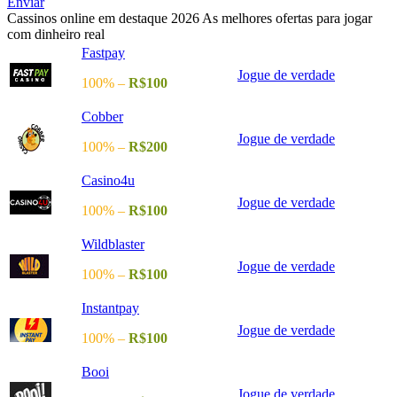
Enviar
Cassinos online em destaque 2026
As melhores ofertas para jogar
com dinheiro real
Fastpay
Jogue de verdade
100% –
R$100
Cobber
Jogue de verdade
100% –
R$200
Casino4u
Jogue de verdade
100% –
R$100
Wildblaster
Jogue de verdade
100% –
R$100
Instantpay
Jogue de verdade
100% –
R$100
Booi
Jogue de verdade