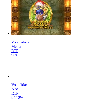
Volatilidade
Média
RTP
96%
Volatilidade
Alto
RTP
94,12%