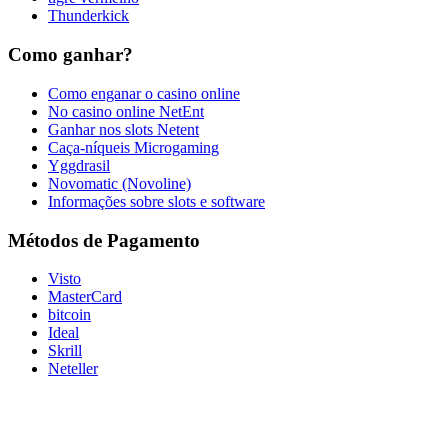
Thunderkick
Como ganhar?
Como enganar o casino online
No casino online NetEnt
Ganhar nos slots Netent
Caça-níqueis Microgaming
Yggdrasil
Novomatic (Novoline)
Informações sobre slots e software
Métodos de Pagamento
Visto
MasterCard
bitcoin
Ideal
Skrill
Neteller