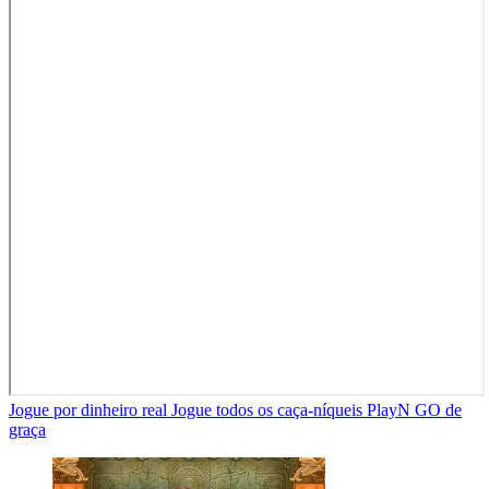
Jogue por dinheiro real
Jogue todos os caça-níqueis PlayN GO de
graça