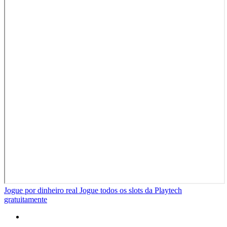
Jogue por dinheiro real
Jogue todos os slots da Playtech
gratuitamente