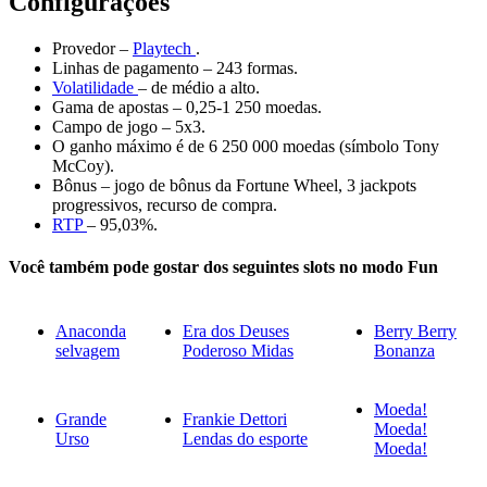
Configurações
Provedor –
Playtech
.
Linhas de pagamento – 243 formas.
Volatilidade
– de médio a alto.
Gama de apostas – 0,25-1 250 moedas.
Campo de jogo – 5х3.
O ganho máximo é de 6 250 000 moedas (símbolo Tony
McCoy).
Bônus – jogo de bônus da Fortune Wheel, 3 jackpots
progressivos, recurso de compra.
RTP
– 95,03%.
Você também pode gostar dos seguintes slots no modo Fun
Anaconda
Era dos Deuses
Berry Berry
selvagem
Poderoso Midas
Bonanza
Moeda!
Grande
Frankie Dettori
Moeda!
Urso
Lendas do esporte
Moeda!