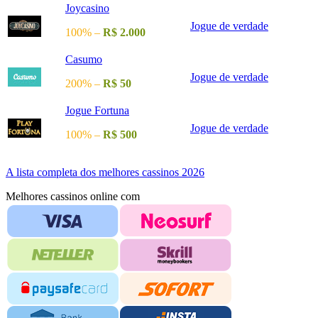
Joycasino
Jogue de verdade
100% –
R$ 2.000
Casumo
Jogue de verdade
200% –
R$ 50
Jogue Fortuna
Jogue de verdade
100% –
R$ 500
A lista completa dos melhores cassinos 2026
Melhores cassinos online com