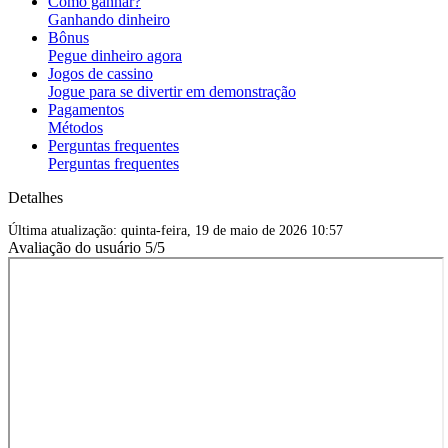
Como ganhar?
Ganhando dinheiro
Bônus
Pegue dinheiro agora
Jogos de cassino
Jogue para se divertir em demonstração
Pagamentos
Métodos
Perguntas frequentes
Perguntas frequentes
Detalhes
Última atualização: quinta-feira, 19 de maio de 2026 10:57
Avaliação do usuário
5/5