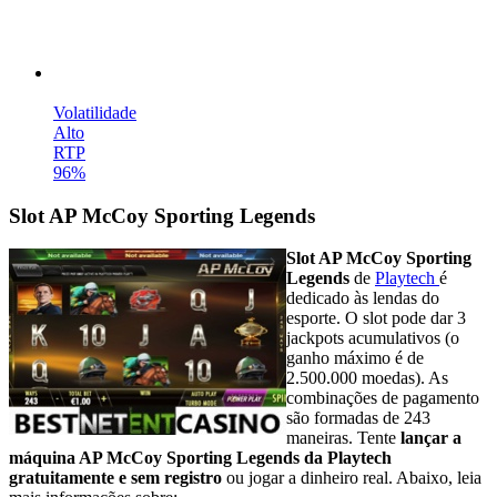
Volatilidade
Alto
RTP
96%
Slot AP McCoy Sporting Legends
Slot AP McCoy Sporting
Legends
de
Playtech
é
dedicado às lendas do
esporte. O slot pode dar 3
jackpots acumulativos (o
ganho máximo é de
2.500.000 moedas). As
combinações de pagamento
são formadas de 243
maneiras. Tente
lançar a
máquina AP McCoy Sporting Legends da Playtech
gratuitamente e sem registro
ou jogar a dinheiro real. Abaixo, leia