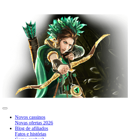
casino-hipster
Novos cassinos
Novas ofertas 2026
Blog de afiliados
Fatos e histórias