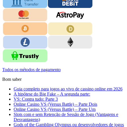
Todos os métodos de pagamento
Bom saber
Guia completo para jogos ao vivo de cassino online em 2026
A hipótese do Big Fake – A segunda parte:
VS: Contra tudo: Parte 3
Online Casino VS (Versus Battle) – Parte Dois
Online Casino VS (Versus Battle) – Parte Um
Slots com e sem Retenção de Sessão de Jogo (Vantagens e
Desvantagens)
Gods of the Gambling Olympus ou desenvolvedores de jogos