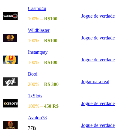
Casino4u
Jogue de verdade
100% –
R$100
Wildblaster
Jogue de verdade
100% –
R$100
Instantpay
Jogue de verdade
100% –
R$100
Booi
Jogar para real
200% –
R$ 300
1xSlots
Jogue de verdade
100% –
450
R$
Avalon78
Jogue de verdade
77fs