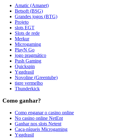
Amatic (Amanet)
Betsoft (BSG)
Grandes jogos (BTG)
Projeto
slots EGT
Slots de rede
Merkur
Microgaming
PlayN Go
jogo pragmático
Push Gaming
Quickspin
Yggdrasil
Novoline (Greentube)
tigre vermelho
Thunderkick
Como ganhar?
Como enganar o casino online
No casino online NetEnt
Ganhar nos slots Netent
Caça-níqueis Microgaming
Yggdrasil