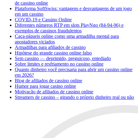
de cassino online
Plataforma SoftSwiss: vantagens e desvantagens de um jogo
em um cassino
COVID-19 e Cassino Online
Diferentes números RTP em slots PlayNgo (84-94-96) e
exemplos de cassinos fraudulentos
Caça-níqueis online como uma armadilha mental para
apostadores viciados
Armadilhas para afiliados de cassino
Hipótese do grande cassino online falso
Sem cassino — deprimido, preguiçoso, entediado
Sobre limites e resfriamento no cassino online
Quanto dinheiro você precisaria para abrir um cassino online
em 2026?
Blog de afiliados de cassino online
Humor para jogar casino online
Motivação de afiliados de cassino online
Streamers de cassino – girando o próprio dinheiro real ou não