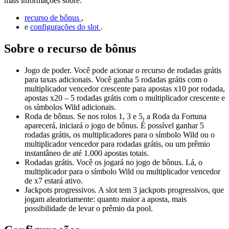
mais informações sobre: ​​
recurso de bônus
,
e
configurações do slot
.
Sobre o recurso de bônus
Jogo de poder. Você pode acionar o recurso de rodadas grátis
para taxas adicionais. Você ganha 5 rodadas grátis com o
multiplicador vencedor crescente para apostas x10 por rodada,
apostas x20 – 5 rodadas grátis com o multiplicador crescente e
os símbolos Wild adicionais.
Roda de bônus. Se nos rolos 1, 3 e 5, a Roda da Fortuna
aparecerá, iniciará o jogo de bônus. É possível ganhar 5
rodadas grátis, os multiplicadores para o símbolo Wild ou o
multiplicador vencedor para rodadas grátis, ou um prêmio
instantâneo de até 1.000 apostas totais.
Rodadas grátis. Você os jogará no jogo de bônus. Lá, o
multiplicador para o símbolo Wild ou multiplicador vencedor
de x7 estará ativo.
Jackpots progressivos. A slot tem 3 jackpots progressivos, que
jogam aleatoriamente: quanto maior a aposta, mais
possibilidade de levar o prêmio da pool.