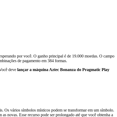
ão esperando por você. O ganho principal é de 19.000 moedas. O campo
ombinações de pagamento em 384 formas.
. Você deve
lançar a máquina Aztec Bonanza do Pragmatic Play
átis. Os vários símbolos místicos podem se transformar em um símbolo.
m as novas. Esse recurso pode ser prolongado até que você obtenha a