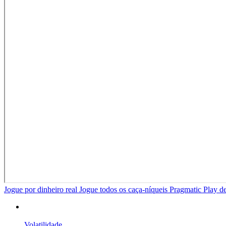
Jogue por dinheiro real
Jogue todos os caça-níqueis Pragmatic Play d
Volatilidade