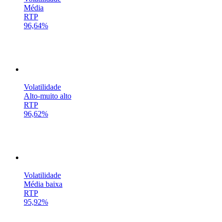
Média
RTP
96,64%
Volatilidade
Alto-muito alto
RTP
96,62%
Volatilidade
Média baixa
RTP
95,92%