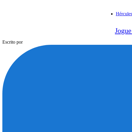
Hércules
Jogue
Escrito por