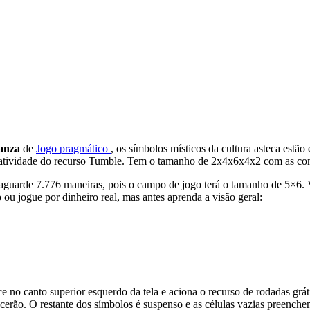
nanza
de
Jogo pragmático
, os símbolos místicos da cultura asteca est
a atividade do recurso Tumble. Tem o tamanho de 2x4x6x4x2 com as c
, aguarde 7.776 maneiras, pois o campo de jogo terá o tamanho de 5×6
o
ou jogue por dinheiro real, mas antes aprenda a visão geral:
e no canto superior esquerdo da tela e aciona o recurso de rodadas gr
rão. O restante dos símbolos é suspenso e as células vazias preenche