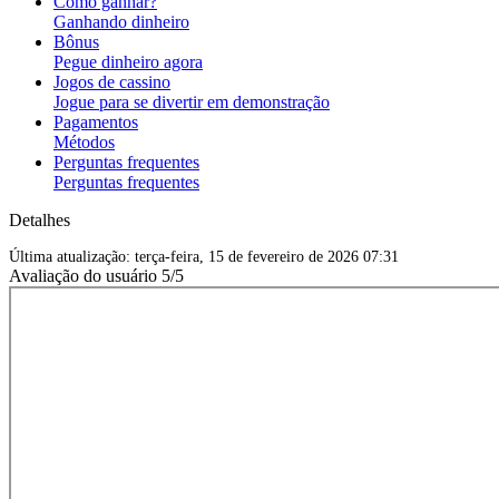
Como ganhar?
Ganhando dinheiro
Bônus
Pegue dinheiro agora
Jogos de cassino
Jogue para se divertir em demonstração
Pagamentos
Métodos
Perguntas frequentes
Perguntas frequentes
Detalhes
Última atualização: terça-feira, 15 de fevereiro de 2026 07:31
Avaliação do usuário
5/5