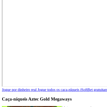
Jogue por dinheiro real
Jogue todos os caça-níqueis iSoftBet gratuita
Caça-níqueis Aztec Gold Megaways