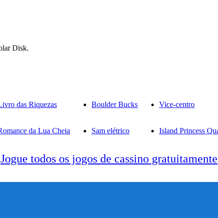
lar Disk.
Livro das Riquezas
Boulder Bucks
Vice-centro
Romance da Lua Cheia
Sam elétrico
Island Princess Qu
Jogue todos os jogos de cassino gratuitamente