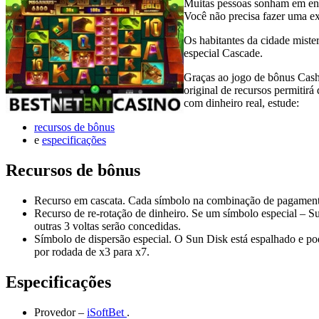
Muitas pessoas sonham em enco
Você não precisa fazer uma ex
Os habitantes da cidade miste
especial Cascade.
Graças ao jogo de bônus Cash
original de recursos permitir
com dinheiro real, estude:
recursos de bônus
e
especificações
Recursos de bônus
Recurso em cascata. Cada símbolo na combinação de pagamento
Recurso de re-rotação de dinheiro. Se um símbolo especial – Sun
outras 3 voltas serão concedidas.
Símbolo de dispersão especial. O Sun Disk está espalhado e pod
por rodada de x3 para x7.
Especificações
Provedor –
iSoftBet
.