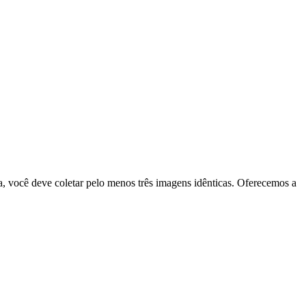
, você deve coletar pelo menos três imagens idênticas. Oferecemos a