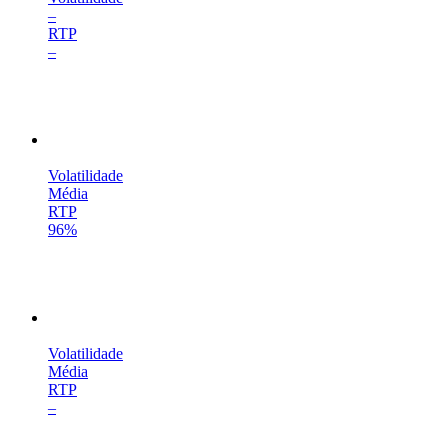
–
RTP
–
Volatilidade
Média
RTP
96%
Volatilidade
Média
RTP
–