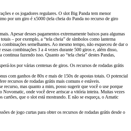
rações e os jogadores regulares. O slot Big Panda tem menor
mo por um giro é x5000 (tela cheia do Panda no recurso de giro
 normais. Apesar desses pagamentos extremamente baixos para algumas
totais – por exemplo, a “tela cheia” de símbolos como lanterna
 essas combinações semelhantes. Ao mesmo tempo, não esqueceu de dar o
r essas combinações 3 a 4 vezes durante 500 giros e, além disso,
 continua fazendo isso. Quanto ao “tela cheia” destes Pandas,
erá-los por várias centenas de giros. Os recursos de rodadas grátis
bônus com ganhos de 80x e mais de 150x de apostas totais. O potencial
ere recursos de rodadas grátis mais comuns e estáveis.
e recurso, mas quanto a mim, posso sugerir que você o use porque
 Novomatic, onde você deve arriscar a vitória inteira. Muitas vezes
s cartões, que o slot está mostrando. E não se esqueça, o Amatic
sões de jogo curtas para obter os recursos de rodadas grátis desde o