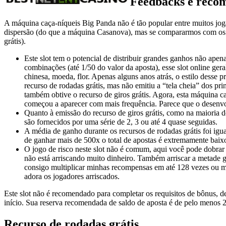
Feedbacks e recom
A máquina caça-níqueis Big Panda não é tão popular entre muitos j
dispersão (do que a máquina Casanova), mas se compararmos com os s
grátis).
Este slot tem o potencial de distribuir grandes ganhos não ape
combinações (até 1/50 do valor da aposta), esse slot online ge
chinesa, moeda, flor. Apenas alguns anos atrás, o estilo desse
recurso de rodadas grátis, mas não emitiu a “tela cheia” dos pr
também obtive o recurso de giros grátis. Agora, esta máquina 
começou a aparecer com mais frequência. Parece que o desenvo
Quanto à emissão do recurso de giros grátis, como na maioria do
são fornecidos por uma série de 2, 3 ou até 4 quase seguidas.
A média de ganho durante os recursos de rodadas grátis foi igu
de ganhar mais de 500x o total de apostas é extremamente baixo
O jogo de risco neste slot não é comum, aqui você pode dobra
não está arriscando muito dinheiro. Também arriscar a metade g
consigo multiplicar minhas recompensas em até 128 vezes ou mai
adora os jogadores arriscados.
Este slot não é recomendado para completar os requisitos de bônus, de
início. Sua reserva recomendada de saldo de aposta é de pelo menos 2
Recurso de rodadas grátis