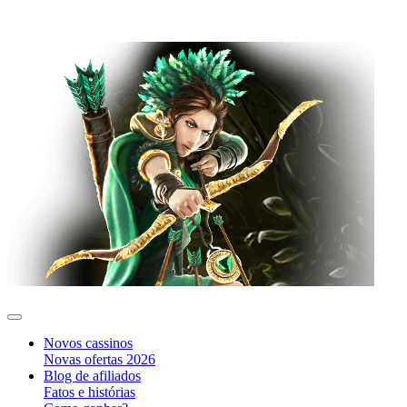
casino-hipster
Novos cassinos
Novas ofertas 2026
Blog de afiliados
Fatos e histórias