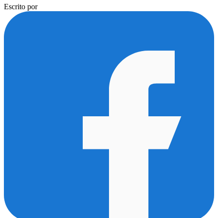
Escrito por