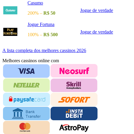
Casumo
Jogue de verdade
200% –
R$ 50
Jogue Fortuna
Jogue de verdade
100% –
R$ 500
A lista completa dos melhores cassinos 2026
Melhores cassinos online com