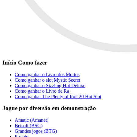
Início Como fazer
Como ganhar o Livro dos Mortos
Como ganhar o slot Mystic Secret
Como ganhar o Sizzling Hot Deluxe
Como ganhar o Livro de Ra
Como ganhar The Plenty of fruit 20 Hot Slot
Jogue por diversão em demonstração
Amatic (Amanet)
Betsoft (BSG)
Grandes jogos (BTG)
Projeto