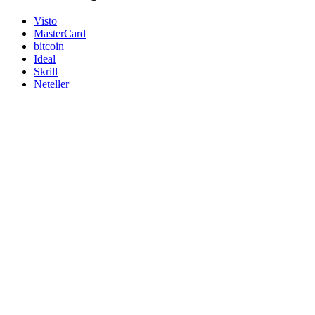
Visto
MasterCard
bitcoin
Ideal
Skrill
Neteller