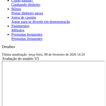
Como ganhar?
Ganhando dinheiro
Bônus
Pegue dinheiro agora
Jogos de cassino
Jogue para se divertir em demonstração
Pagamentos
Métodos
Perguntas frequentes
Perguntas frequentes
Detalhes
Última atualização: terça-feira, 08 de fevereiro de 2026 14:24
Avaliação do usuário
5/5