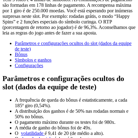
são formadas em 178 linhas de pagamento. A recompensa máxima
por 1 giro é de 250.000 moedas. Você está esperando por inúmeras
surpresas neste slot. Por exemplo: rodadas grátis, o modo “Happy
Spins” e 2 funções especiais do símbolo curinga. O RTP
(porcentagem de retorno ao jogador) é de 96,3%. Aconselhamos que
leia as regras do jogo antes de fazer a sua aposta.
Parâmetros e configurações ocultos do slot (dados da equipe
de teste)
Bônus
Símbolos e ganhos
Configurações
Parâmetros e configurações ocultos do
slot (dados da equipe de teste)
A frequência de queda do bônus é estatisticamente, a cada
185º giro (0,54%).
A distribuição dos ganhos é de 50% nas rodadas normais e
50% no bônus.
O pagamento máximo durante os testes foi de 980x.
A média de ganho do bônus foi de 49x.
O
volatilidade
é 9,41 de 20 (de médio a alto).