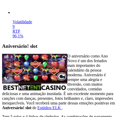
Volatilidade
9
RTP
96,1%
Aniversário! slot
O aniversário como Ano
Novo é um dos feriados
mais importantes do
calendário da pessoa
moderna. Aniversário é
sempre uma alegria e
diversão, com muitos
convidados, comidas
deliciosas e uma animação inusitada. É um excelente momento para
canções com danças, presentes, fotos brilhantes e, claro, impressões
inesquecíveis. Você receberá uma parte dessas emoções positivas em
Aniversário! slot
de
Estúdios ELK
.
Tem 5 rolos e 4 linhas de símbolos. As combinações de pagamento