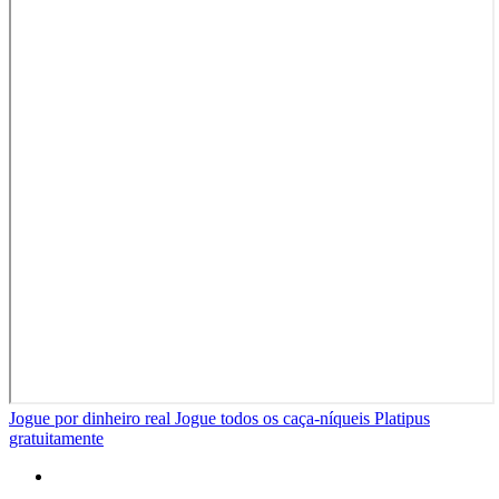
Jogue por dinheiro real
Jogue todos os caça-níqueis Platipus
gratuitamente