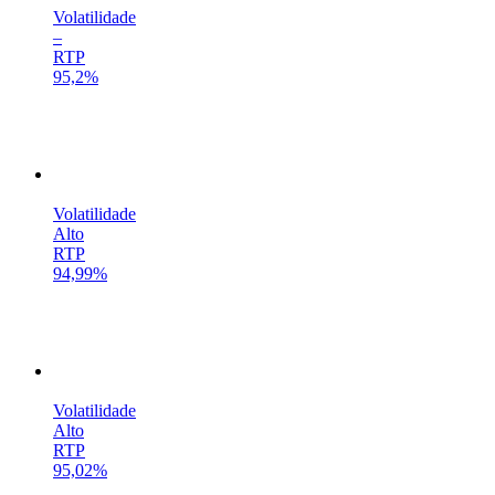
Volatilidade
–
RTP
95,2%
Volatilidade
Alto
RTP
94,99%
Volatilidade
Alto
RTP
95,02%