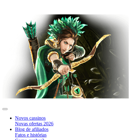
casino-hipster
Novos cassinos
Novas ofertas 2026
Blog de afiliados
Fatos e histórias