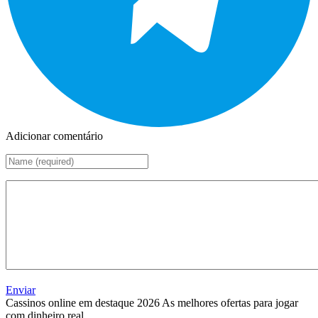
Adicionar comentário
Enviar
Cassinos online em destaque 2026
As melhores ofertas para jogar
com dinheiro real