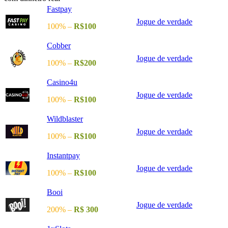
Fastpay
Jogue de verdade
100% –
R$100
Cobber
Jogue de verdade
100% –
R$200
Casino4u
Jogue de verdade
100% –
R$100
Wildblaster
Jogue de verdade
100% –
R$100
Instantpay
Jogue de verdade
100% –
R$100
Booi
Jogue de verdade
200% –
R$ 300