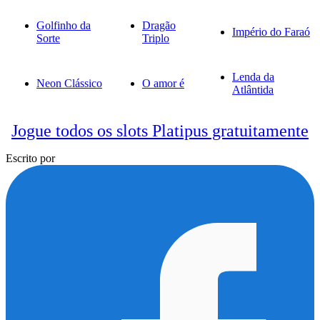
Golfinho da
Dragão
Império do Faraó
Sorte
Triplo
Lenda da
Neon Clássico
O amor é
Atlântida
Jogue todos os slots Platipus gratuitamente
Escrito por