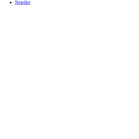
Neteller