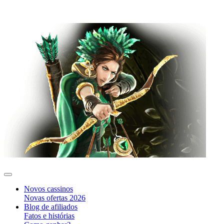
casino-hipster
Novos cassinos
Novas ofertas 2026
Blog de afiliados
Fatos e histórias