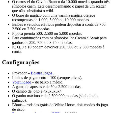
O carrossel do Cavalo Branco dá 10.000 moedas quando três
símbolos caem. Está desempenhando o papel de um scatter
que não substituirá o wild.
O boné do mágico com uma varinha mágica oferece
recompensas de 1.000, 5.000 ou 10.000 moedas.
Balões e veículos elétricos podem depositar a conta de 750,
2.500 ou 7.500 moedas.
Pipoca premia 500, 2.500 ou 5.000 moedas.
Para combinações com os símbolos Ice Cream e Await para
ganhos de 250, 750 ou 3.750 moedas.
K, Q, J e 10 podem devolver 250, 500 ou 2.500 moedas à
conta.
Configurações
Provedor –
Belatra Jogos
.
Linhas de pagamento – 100 (sempre ativas).
Volatilidade
– de baixo a médio.
A gama de apostas é de 50 a 2.500 moedas.
O campo de jogo é 4x5x5x5x4.
O ganho máximo é de 2.500.000 moedas (símbolo do
palhaço).
Bônus – rodadas grátis do White Horse, dois modos do jogo
de risco.