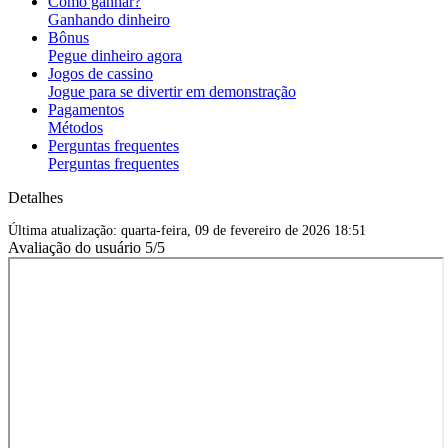
Como ganhar?
Ganhando dinheiro
Bônus
Pegue dinheiro agora
Jogos de cassino
Jogue para se divertir em demonstração
Pagamentos
Métodos
Perguntas frequentes
Perguntas frequentes
Detalhes
Última atualização: quarta-feira, 09 de fevereiro de 2026 18:51
Avaliação do usuário
5/5