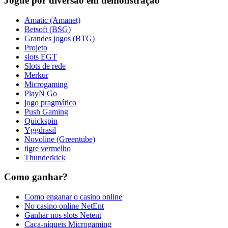
Jogue por diversão em demonstração
Amatic (Amanet)
Betsoft (BSG)
Grandes jogos (BTG)
Projeto
slots EGT
Slots de rede
Merkur
Microgaming
PlayN Go
jogo pragmático
Push Gaming
Quickspin
Yggdrasil
Novoline (Greentube)
tigre vermelho
Thunderkick
Como ganhar?
Como enganar o casino online
No casino online NetEnt
Ganhar nos slots Netent
Caça-níqueis Microgaming