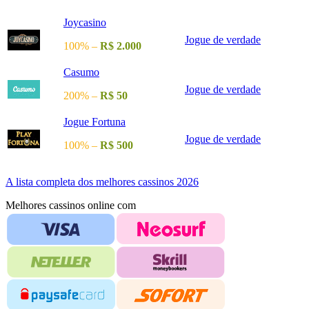
Joycasino
Jogue de verdade
100% –
R$ 2.000
Casumo
Jogue de verdade
200% –
R$ 50
Jogue Fortuna
Jogue de verdade
100% –
R$ 500
A lista completa dos melhores cassinos 2026
Melhores cassinos online com