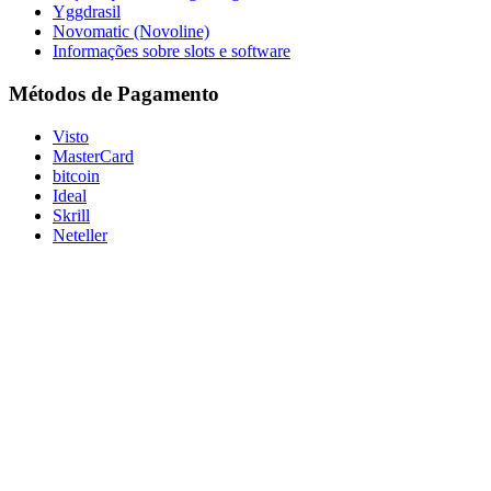
Yggdrasil
Novomatic (Novoline)
Informações sobre slots e software
Métodos de Pagamento
Visto
MasterCard
bitcoin
Ideal
Skrill
Neteller