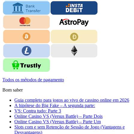
Todos os métodos de pagamento
Bom saber
Guia completo para jogos ao vivo de cassino online em 2026
A hipótese do Big Fake – A segunda parte:
VS: Contra tudo: Parte 3
Online Casino VS (Versus Battle) – Parte Dois
Online Casino VS (Versus Battle) – Parte Um
Slots com e sem Retenção de Sessão de Jogo (Vantagens e
Desvantagens)