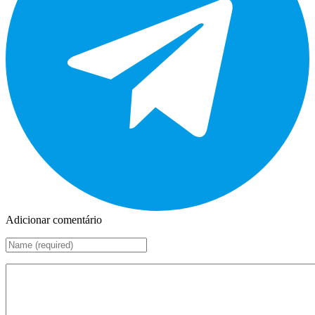
Adicionar comentário