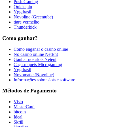
Push Gaming
Quickspin
Yggdrasil
Novoline (Greentube)
tigre vermelho
Thunderkick
Como ganhar?
Como enganar o casino online
No casino online NetEnt
Ganhar nos slots Netent
Caça-níqueis Microgaming
Yggdrasil
Novomatic (Novoline)
Informações sobre slots e software
Métodos de Pagamento
Visto
MasterCard
bitcoin
Ideal
Skrill