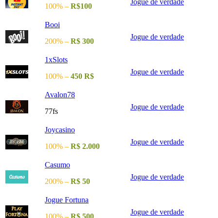
Jogue de verdade
100% –
R$100
Booi
Jogue de verdade
200% –
R$ 300
1xSlots
Jogue de verdade
100% –
450
R$
Avalon78
Jogue de verdade
77fs
Joycasino
Jogue de verdade
100% –
R$ 2.000
Casumo
Jogue de verdade
200% –
R$ 50
Jogue Fortuna
Jogue de verdade
100% –
R$ 500