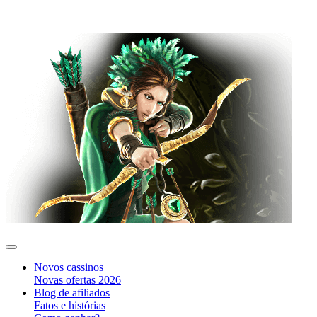
casino-hipster
Novos cassinos
Novas ofertas 2026
Blog de afiliados
Fatos e histórias