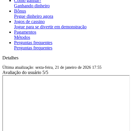
Como ganhar?
Ganhando dinheiro
Bônus
Pegue dinheiro agora
Jogos de cassino
Jogue para se divertir em demonstração
Pagamentos
Métodos
Perguntas frequentes
Perguntas frequentes
Detalhes
Última atualização: sexta-feira, 21 de janeiro de 2026 17:55
Avaliação do usuário
5/5