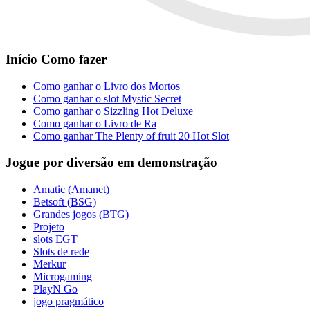
Início Como fazer
Como ganhar o Livro dos Mortos
Como ganhar o slot Mystic Secret
Como ganhar o Sizzling Hot Deluxe
Como ganhar o Livro de Ra
Como ganhar The Plenty of fruit 20 Hot Slot
Jogue por diversão em demonstração
Amatic (Amanet)
Betsoft (BSG)
Grandes jogos (BTG)
Projeto
slots EGT
Slots de rede
Merkur
Microgaming
PlayN Go
jogo pragmático