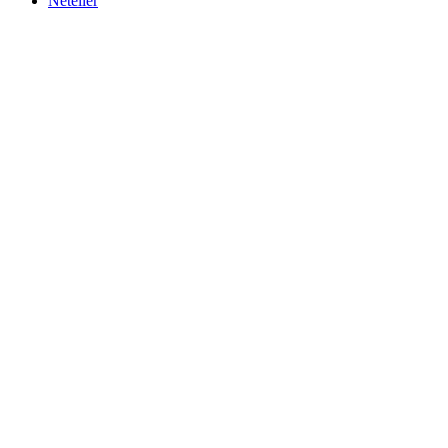
Neteller