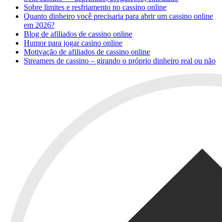
Sobre limites e resfriamento no cassino online
Quanto dinheiro você precisaria para abrir um cassino online
em 2026?
Blog de afiliados de cassino online
Humor para jogar casino online
Motivação de afiliados de cassino online
Streamers de cassino – girando o próprio dinheiro real ou não