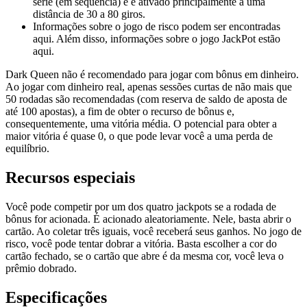
série (em sequência) e é ativado principalmente a uma
distância de 30 a 80 giros.
Informações sobre o jogo de risco podem ser encontradas
aqui. Além disso, informações sobre o jogo JackPot estão
aqui.
Dark Queen não é recomendado para jogar com bônus em dinheiro.
Ao jogar com dinheiro real, apenas sessões curtas de não mais que
50 rodadas são recomendadas (com reserva de saldo de aposta de
até 100 apostas), a fim de obter o recurso de bônus e,
consequentemente, uma vitória média. O potencial para obter a
maior vitória é quase 0, o que pode levar você a uma perda de
equilíbrio.
Recursos especiais
Você pode competir por um dos quatro jackpots se a rodada de
bônus for acionada. É acionado aleatoriamente. Nele, basta abrir o
cartão. Ao coletar três iguais, você receberá seus ganhos. No jogo de
risco, você pode tentar dobrar a vitória. Basta escolher a cor do
cartão fechado, se o cartão que abre é da mesma cor, você leva o
prêmio dobrado.
Especificações