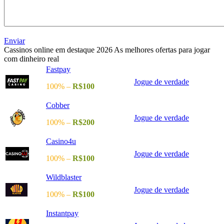
Enviar
Cassinos online em destaque 2026
As melhores ofertas para jogar
com dinheiro real
Fastpay
Jogue de verdade
100% –
R$100
Cobber
Jogue de verdade
100% –
R$200
Casino4u
Jogue de verdade
100% –
R$100
Wildblaster
Jogue de verdade
100% –
R$100
Instantpay