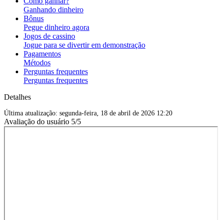
Como ganhar?
Ganhando dinheiro
Bônus
Pegue dinheiro agora
Jogos de cassino
Jogue para se divertir em demonstração
Pagamentos
Métodos
Perguntas frequentes
Perguntas frequentes
Detalhes
Última atualização: segunda-feira, 18 de abril de 2026 12:20
Avaliação do usuário
5/5