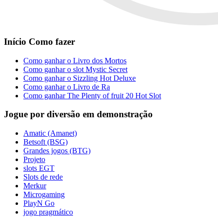
Início Como fazer
Como ganhar o Livro dos Mortos
Como ganhar o slot Mystic Secret
Como ganhar o Sizzling Hot Deluxe
Como ganhar o Livro de Ra
Como ganhar The Plenty of fruit 20 Hot Slot
Jogue por diversão em demonstração
Amatic (Amanet)
Betsoft (BSG)
Grandes jogos (BTG)
Projeto
slots EGT
Slots de rede
Merkur
Microgaming
PlayN Go
jogo pragmático