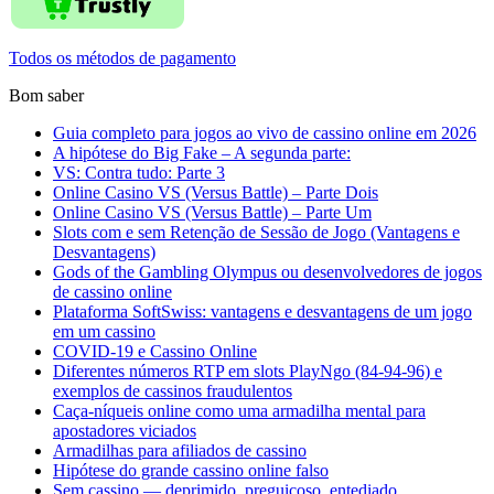
Todos os métodos de pagamento
Bom saber
Guia completo para jogos ao vivo de cassino online em 2026
A hipótese do Big Fake – A segunda parte:
VS: Contra tudo: Parte 3
Online Casino VS (Versus Battle) – Parte Dois
Online Casino VS (Versus Battle) – Parte Um
Slots com e sem Retenção de Sessão de Jogo (Vantagens e
Desvantagens)
Gods of the Gambling Olympus ou desenvolvedores de jogos
de cassino online
Plataforma SoftSwiss: vantagens e desvantagens de um jogo
em um cassino
COVID-19 e Cassino Online
Diferentes números RTP em slots PlayNgo (84-94-96) e
exemplos de cassinos fraudulentos
Caça-níqueis online como uma armadilha mental para
apostadores viciados
Armadilhas para afiliados de cassino
Hipótese do grande cassino online falso
Sem cassino — deprimido, preguiçoso, entediado