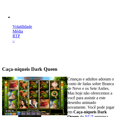
Volatilidade
Média
RTP
–
Caça-níqueis Dark Queen
Crianças e adultos adoram o
conto de fadas sobre Branca
de Neve e os Sete Anões.
Mas hoje não oferecemos a
você para assistir a este
desenho animado
novamente. Você pode jogar
em
Caça-níqueis Dark
Queen
do
EGT
empresa.