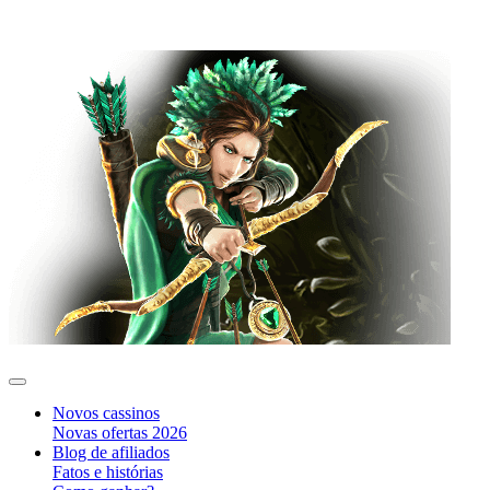
casino-hipster
Novos cassinos
Novas ofertas 2026
Blog de afiliados
Fatos e histórias