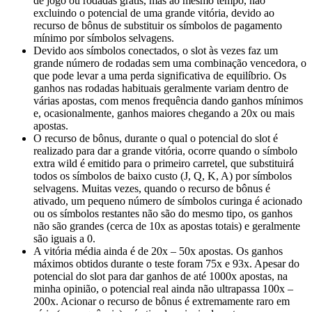
de jogo ou rodadas grátis, mas ao mesmo tempo, não
excluindo o potencial de uma grande vitória, devido ao
recurso de bônus de substituir os símbolos de pagamento
mínimo por símbolos selvagens.
Devido aos símbolos conectados, o slot às vezes faz um
grande número de rodadas sem uma combinação vencedora, o
que pode levar a uma perda significativa de equilíbrio. Os
ganhos nas rodadas habituais geralmente variam dentro de
várias apostas, com menos frequência dando ganhos mínimos
e, ocasionalmente, ganhos maiores chegando a 20x ou mais
apostas.
O recurso de bônus, durante o qual o potencial do slot é
realizado para dar a grande vitória, ocorre quando o símbolo
extra wild é emitido para o primeiro carretel, que substituirá
todos os símbolos de baixo custo (J, Q, K, A) por símbolos
selvagens. Muitas vezes, quando o recurso de bônus é
ativado, um pequeno número de símbolos curinga é acionado
ou os símbolos restantes não são do mesmo tipo, os ganhos
não são grandes (cerca de 10x as apostas totais) e geralmente
são iguais a 0.
A vitória média ainda é de 20x – 50x apostas. Os ganhos
máximos obtidos durante o teste foram 75x e 93x. Apesar do
potencial do slot para dar ganhos de até 1000x apostas, na
minha opinião, o potencial real ainda não ultrapassa 100x –
200x. Acionar o recurso de bônus é extremamente raro em