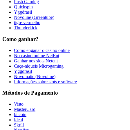
Push Gaming
Quickspin
Yggdrasil
Novoline (Greentube)
tigre vermelho
Thunderkick
Como ganhar?
Como enganar o casino online
No casino online NetEnt
Ganhar nos slots Netent
Caça-níqueis Microgaming
Yggdrasil
Novomatic (Novoline)
Informações sobre slots e software
Métodos de Pagamento
Visto
MasterCard
bitcoin
Ideal
Skrill