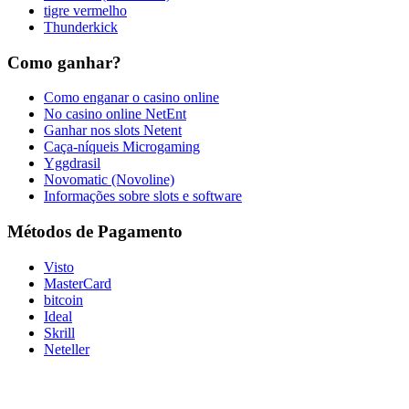
tigre vermelho
Thunderkick
Como ganhar?
Como enganar o casino online
No casino online NetEnt
Ganhar nos slots Netent
Caça-níqueis Microgaming
Yggdrasil
Novomatic (Novoline)
Informações sobre slots e software
Métodos de Pagamento
Visto
MasterCard
bitcoin
Ideal
Skrill
Neteller