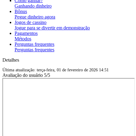
Como ganhar?
Ganhando dinheiro
Bônus
Pegue dinheiro agora
Jogos de cassino
Jogue para se divertir em demonstração
Pagamentos
Métodos
Perguntas frequentes
Perguntas frequentes
Detalhes
Última atualização: terça-feira, 01 de fevereiro de 2026 14:51
Avaliação do usuário
5/5