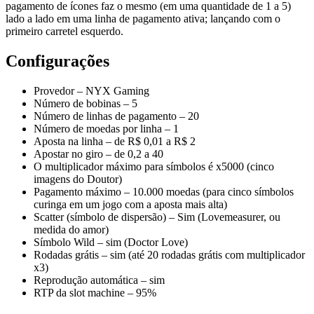
pagamento de ícones faz o mesmo (em uma quantidade de 1 a 5)
lado a lado em uma linha de pagamento ativa; lançando com o
primeiro carretel esquerdo.
Configurações
Provedor – NYX Gaming
Número de bobinas – 5
Número de linhas de pagamento – 20
Número de moedas por linha – 1
Aposta na linha – de R$ 0,01 a R$ 2
Apostar no giro – de 0,2 a 40
O multiplicador máximo para símbolos é x5000 (cinco
imagens do Doutor)
Pagamento máximo – 10.000 moedas (para cinco símbolos
curinga em um jogo com a aposta mais alta)
Scatter (símbolo de dispersão) – Sim (Lovemeasurer, ou
medida do amor)
Símbolo Wild – sim (Doctor Love)
Rodadas grátis – sim (até 20 rodadas grátis com multiplicador
x3)
Reprodução automática – sim
RTP da slot machine – 95%