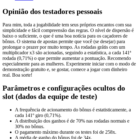
Opinião dos testadores pessoais
Para mim, toda a jogabilidade tem seus próprios encantos com sua
simplicidade e fácil compreensão das regras. O nível de dispersão é
baixo o suficiente, o que é uma boa notícia para os caçadores de
bônus. O sistema de apostas permite que você (se desejar) para
prolongar o prazer por muito tempo. As rodadas grátis com um
multiplicador x3 são acionadas, seguindo a estatística, a cada 141ª
rodada (0,71%) o que permite aumentar a pontuação. Recomendo
especialmente para as mulheres. Experimente iniciar com o modo de
demonstração gratuito e, se gostar, comece a jogar com dinheiro
real. Boa sorte!
Parâmetros e configurações ocultos do
slot (dados da equipe de teste)
A frequência de acionamento do bônus é estatisticamente, a
cada 141º giro (0,71%).
A distribuição dos ganhos é de 70% nas rodadas normais e
30% no bônus.
O pagamento máximo durante os testes foi de 258x.
A média de ganho do bônus foi de 34x.