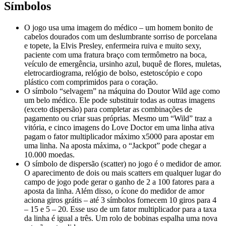
Símbolos
O jogo usa uma imagem do médico – um homem bonito de
cabelos dourados com um deslumbrante sorriso de porcelana
e topete, la Elvis Presley, enfermeira ruiva e muito sexy,
paciente com uma fratura braço com termômetro na boca,
veículo de emergência, ursinho azul, buquê de flores, muletas,
eletrocardiograma, relógio de bolso, estetoscópio e copo
plástico com comprimidos para o coração.
O símbolo “selvagem” na máquina do Doutor Wild age como
um belo médico. Ele pode substituir todas as outras imagens
(exceto dispersão) para completar as combinações de
pagamento ou criar suas próprias. Mesmo um “Wild” traz a
vitória, e cinco imagens do Love Doctor em uma linha ativa
pagam o fator multiplicador máximo x5000 para apostar em
uma linha. Na aposta máxima, o “Jackpot” pode chegar a
10.000 moedas.
O símbolo de dispersão (scatter) no jogo é o medidor de amor.
O aparecimento de dois ou mais scatters em qualquer lugar do
campo de jogo pode gerar o ganho de 2 a 100 fatores para a
aposta da linha. Além disso, o ícone do medidor de amor
aciona giros grátis – até 3 símbolos fornecem 10 giros para 4
– 15 e 5 – 20. Esse uso de um fator multiplicador para a taxa
da linha é igual a três. Um rolo de bobinas espalha uma nova