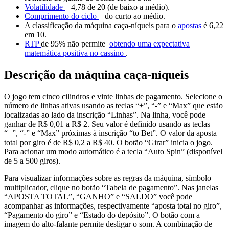
Volatilidade
– 4,78 de 20 (de baixo a médio).
Comprimento do ciclo
– do curto ao médio.
A classificação da máquina caça-níqueis para o
apostas
é 6,22
em 10.
RTP
de 95% não permite
obtendo uma expectativa
matemática positiva no cassino
.
Descrição da máquina caça-níqueis
O jogo tem cinco cilindros e vinte linhas de pagamento. Selecione o
número de linhas ativas usando as teclas “+”, “-” e “Max” que estão
localizadas ao lado da inscrição “Linhas”. Na linha, você pode
ganhar de R$ 0,01 a R$ 2. Seu valor é definido usando as teclas
“+”, “-” e “Max” próximas à inscrição “to Bet”. O valor da aposta
total por giro é de R$ 0,2 a R$ 40. O botão “Girar” inicia o jogo.
Para acionar um modo automático é a tecla “Auto Spin” (disponível
de 5 a 500 giros).
Para visualizar informações sobre as regras da máquina, símbolo
multiplicador, clique no botão “Tabela de pagamento”. Nas janelas
“APOSTA TOTAL”, “GANHO” e “SALDO” você pode
acompanhar as informações, respectivamente “aposta total no giro”,
“Pagamento do giro” e “Estado do depósito”. O botão com a
imagem do alto-falante permite desligar o som. A combinação de