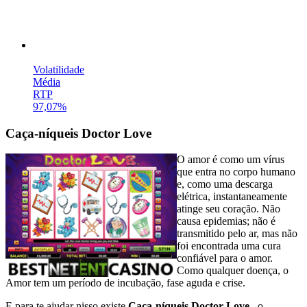
Volatilidade
Média
RTP
97,07%
Caça-níqueis Doctor Love
O amor é como um vírus
que entra no corpo humano
e, como uma descarga
elétrica, instantaneamente
atinge seu coração. Não
causa epidemias; não é
transmitido pelo ar, mas não
foi encontrada uma cura
confiável para o amor.
Como qualquer doença, o
Amor tem um período de incubação, fase aguda e crise.
E para te ajudar nisso existe
Caça-níqueis Doctor Love
, o