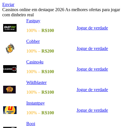
Enviar
Cassinos online em destaque 2026
As melhores ofertas para jogar
com dinheiro real
Fastpay
Jogue de verdade
100% –
R$100
Cobber
Jogue de verdade
100% –
R$200
Casino4u
Jogue de verdade
100% –
R$100
Wildblaster
Jogue de verdade
100% –
R$100
Instantpay
Jogue de verdade
100% –
R$100
Booi