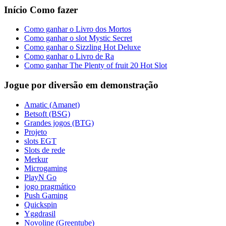
Início Como fazer
Como ganhar o Livro dos Mortos
Como ganhar o slot Mystic Secret
Como ganhar o Sizzling Hot Deluxe
Como ganhar o Livro de Ra
Como ganhar The Plenty of fruit 20 Hot Slot
Jogue por diversão em demonstração
Amatic (Amanet)
Betsoft (BSG)
Grandes jogos (BTG)
Projeto
slots EGT
Slots de rede
Merkur
Microgaming
PlayN Go
jogo pragmático
Push Gaming
Quickspin
Yggdrasil
Novoline (Greentube)