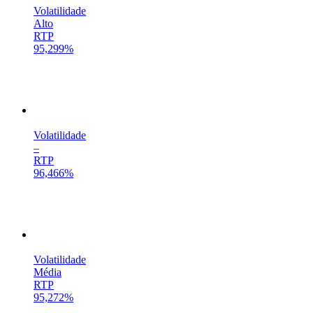
Volatilidade
Alto
RTP
95,299%
Volatilidade
–
RTP
96,466%
Volatilidade
Média
RTP
95,272%