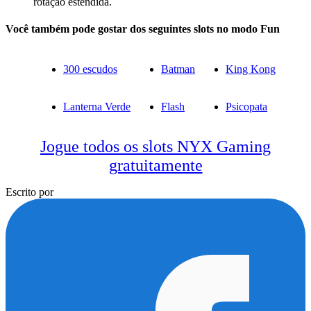
rotação estendida.
Você também pode gostar dos seguintes slots no modo Fun
300 escudos
Batman
King Kong
Lanterna Verde
Flash
Psicopata
Jogue todos os slots NYX Gaming
gratuitamente
Escrito por