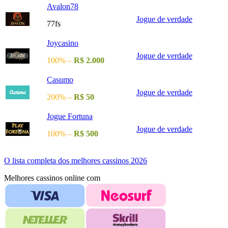
Avalon78
Jogue de verdade
77fs
Joycasino
Jogue de verdade
100% –
R$ 2.000
Casumo
Jogue de verdade
200% –
R$ 50
Jogue Fortuna
Jogue de verdade
100% –
R$ 500
O lista completa dos melhores cassinos 2026
Melhores cassinos online com