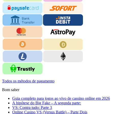
Todos os métodos de pagamento
Bom saber
Guia completo para jogos ao vivo de cassino online em 2026
A hipótese do Big Fake – A segunda parte:
VS: Contra tudo: Parte 3
Online Casino VS (Versus Battle) – Parte Dois