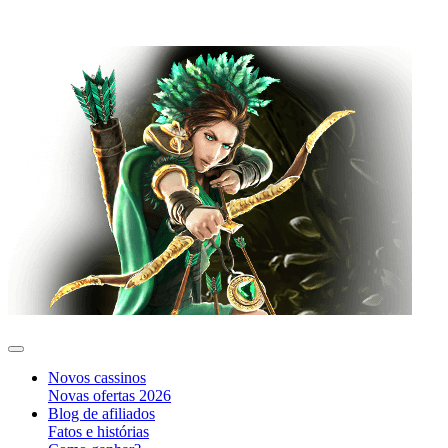
casino-hipster
Novos cassinos
Novas ofertas 2026
Blog de afiliados
Fatos e histórias