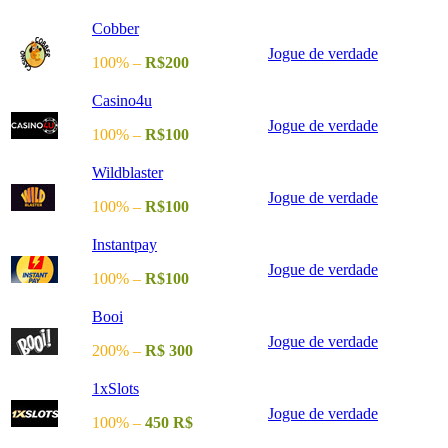
Cobber
Jogue de verdade
100% –
R$200
Casino4u
Jogue de verdade
100% –
R$100
Wildblaster
Jogue de verdade
100% –
R$100
Instantpay
Jogue de verdade
100% –
R$100
Booi
Jogue de verdade
200% –
R$ 300
1xSlots
Jogue de verdade
100% –
450
R$