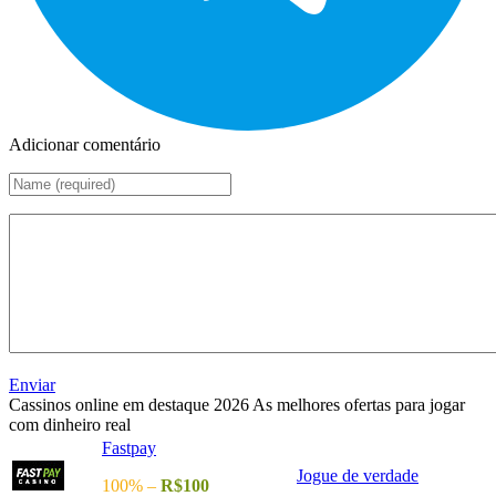
Adicionar comentário
Enviar
Cassinos online em destaque 2026
As melhores ofertas para jogar
com dinheiro real
Fastpay
Jogue de verdade
100% –
R$100