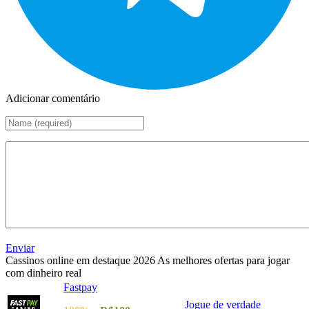
Adicionar comentário
Enviar
Cassinos online em destaque 2026
As melhores ofertas para jogar
com dinheiro real
Fastpay
Jogue de verdade