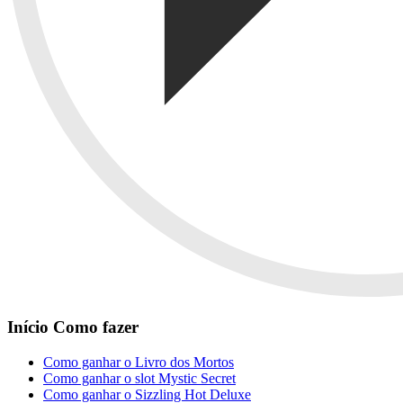
Início Como fazer
Como ganhar o Livro dos Mortos
Como ganhar o slot Mystic Secret
Como ganhar o Sizzling Hot Deluxe