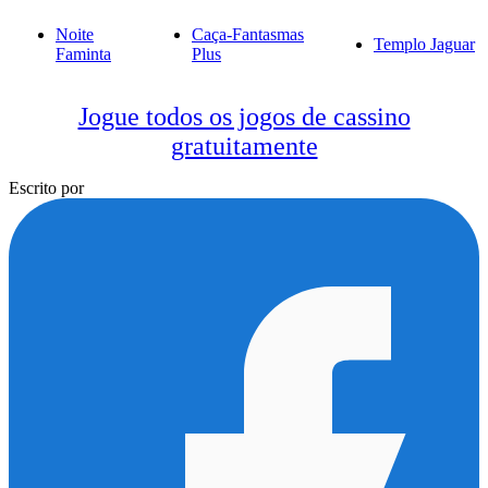
Noite
Caça-Fantasmas
Templo Jaguar
Faminta
Plus
Jogue todos os jogos de cassino
gratuitamente
Escrito por