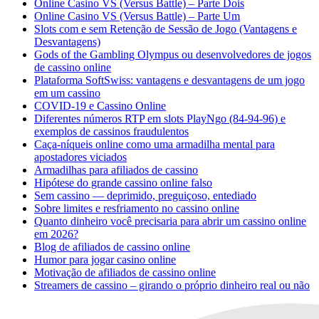
Online Casino VS (Versus Battle) – Parte Dois
Online Casino VS (Versus Battle) – Parte Um
Slots com e sem Retenção de Sessão de Jogo (Vantagens e
Desvantagens)
Gods of the Gambling Olympus ou desenvolvedores de jogos
de cassino online
Plataforma SoftSwiss: vantagens e desvantagens de um jogo
em um cassino
COVID-19 e Cassino Online
Diferentes números RTP em slots PlayNgo (84-94-96) e
exemplos de cassinos fraudulentos
Caça-níqueis online como uma armadilha mental para
apostadores viciados
Armadilhas para afiliados de cassino
Hipótese do grande cassino online falso
Sem cassino — deprimido, preguiçoso, entediado
Sobre limites e resfriamento no cassino online
Quanto dinheiro você precisaria para abrir um cassino online
em 2026?
Blog de afiliados de cassino online
Humor para jogar casino online
Motivação de afiliados de cassino online
Streamers de cassino – girando o próprio dinheiro real ou não