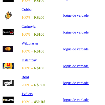
100% –
R$100
Cobber
Jogue de verdade
100% –
R$200
Casino4u
Jogue de verdade
100% –
R$100
Wildblaster
Jogue de verdade
100% –
R$100
Instantpay
Jogue de verdade
100% –
R$100
Booi
Jogue de verdade
200% –
R$ 300
1xSlots
Jogue de verdade
100% –
450
R$