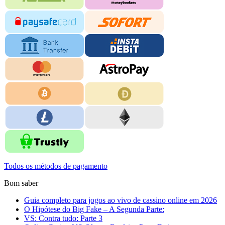
Todos os métodos de pagamento
Bom saber
Guia completo para jogos ao vivo de cassino online em 2026
O Hipótese do Big Fake – A Segunda Parte:
VS: Contra tudo: Parte 3