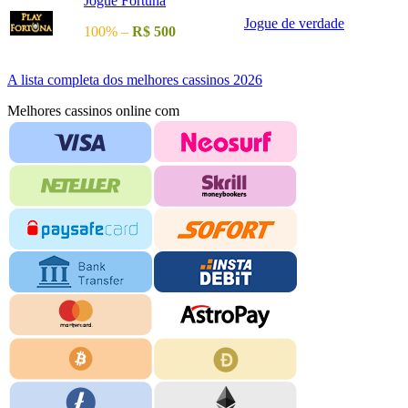
Jogue Fortuna
Jogue de verdade
100% –
R$ 500
A lista completa dos melhores cassinos 2026
Melhores cassinos online com