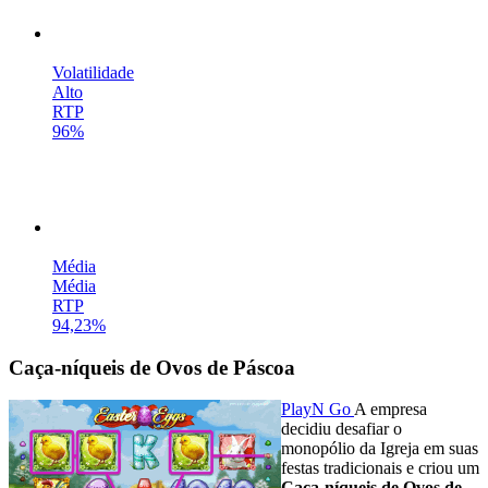
Volatilidade
Alto
RTP
96%
Média
Média
RTP
94,23%
Caça-níqueis de Ovos de Páscoa
PlayN Go
A empresa
decidiu desafiar o
monopólio da Igreja em suas
festas tradicionais e criou um
Caça-níqueis de Ovos de