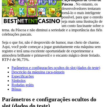
Páscoa
. No entanto, os
desenvolvedores tentaram
torná-lo o mais inteligente
possível, para que o enredo
seja mais uma ilustração de
um conto fascinante sobre o
tema. da Páscoa e não diminui a seriedade e a importância das fiéis
celebrações pascais.
Seja o que for, não é desprovido de humor, mas cheio de charme.
Aqui, você pode começar a jogar gratuitamente esta máquina sem
registro e terá uma excelente oportunidade de experimentar a
atmosfera brilhante e primaveril e o encanto mágico deste feriado.
RTP é de 96,75%.
Parâmetros e configurações ocultos do slot (dados do teste)
Descrição da máquina caça-níqueis
Especificações
Símbolos
Rodadas grátis
Bônus
Parâmetros e configurações ocultos do
slot (dados do teste)