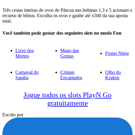
Três cestas inteiras de ovos de Páscoa nas bobinas 1,3 e 5 acionam o
recurso de bônus. Escolha os ovos e ganhe até x500 da sua aposta
total.
Você também pode gostar dos seguintes slots no modo Fun
Livro dos
Mago das
Frutas Ninja
Mortos
Gemas
Carnaval do
Cristais
Olho do
Samba
Encantados
Kraken
Jogue todos os slots PlayN Go
gratuitamente
Escrito por