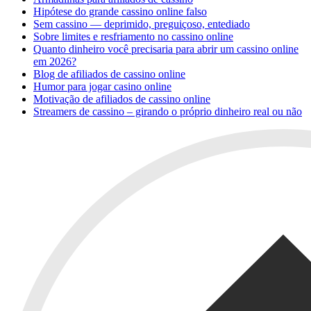
Hipótese do grande cassino online falso
Sem cassino — deprimido, preguiçoso, entediado
Sobre limites e resfriamento no cassino online
Quanto dinheiro você precisaria para abrir um cassino online
em 2026?
Blog de afiliados de cassino online
Humor para jogar casino online
Motivação de afiliados de cassino online
Streamers de cassino – girando o próprio dinheiro real ou não