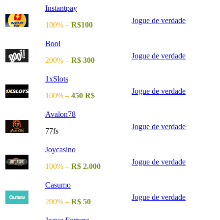
Instantpay
Jogue de verdade
100% –
R$100
Booi
Jogue de verdade
200% –
R$ 300
1xSlots
Jogue de verdade
100% –
450
R$
Avalon78
Jogue de verdade
77fs
Joycasino
Jogue de verdade
100% –
R$ 2.000
Casumo
Jogue de verdade
200% –
R$ 50