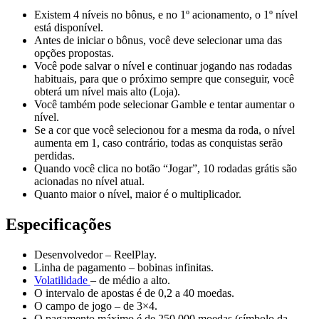
Existem 4 níveis no bônus, e no 1º acionamento, o 1º nível
está disponível.
Antes de iniciar o bônus, você deve selecionar uma das
opções propostas.
Você pode salvar o nível e continuar jogando nas rodadas
habituais, para que o próximo sempre que conseguir, você
obterá um nível mais alto (Loja).
Você também pode selecionar Gamble e tentar aumentar o
nível.
Se a cor que você selecionou for a mesma da roda, o nível
aumenta em 1, caso contrário, todas as conquistas serão
perdidas.
Quando você clica no botão “Jogar”, 10 rodadas grátis são
acionadas no nível atual.
Quanto maior o nível, maior é o multiplicador.
Especificações
Desenvolvedor – ReelPlay.
Linha de pagamento – bobinas infinitas.
Volatilidade
– de médio a alto.
O intervalo de apostas é de 0,2 a 40 moedas.
O campo de jogo – de 3×4.
O pagamento máximo é de 250.000 moedas (símbolo da