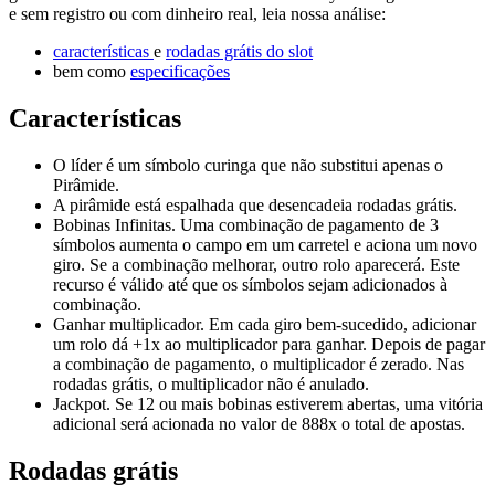
e sem registro ou com dinheiro real, leia nossa análise:
características
e
rodadas grátis do slot
bem como
especificações
Características
O líder é um símbolo curinga que não substitui apenas o
Pirâmide.
A pirâmide está espalhada que desencadeia rodadas grátis.
Bobinas Infinitas. Uma combinação de pagamento de 3
símbolos aumenta o campo em um carretel e aciona um novo
giro. Se a combinação melhorar, outro rolo aparecerá. Este
recurso é válido até que os símbolos sejam adicionados à
combinação.
Ganhar multiplicador. Em cada giro bem-sucedido, adicionar
um rolo dá +1x ao multiplicador para ganhar. Depois de pagar
a combinação de pagamento, o multiplicador é zerado. Nas
rodadas grátis, o multiplicador não é anulado.
Jackpot. Se 12 ou mais bobinas estiverem abertas, uma vitória
adicional será acionada no valor de 888x o total de apostas.
Rodadas grátis