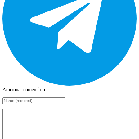
Adicionar comentário