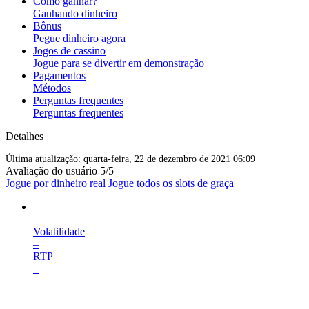
Como ganhar?
Ganhando dinheiro
Bônus
Pegue dinheiro agora
Jogos de cassino
Jogue para se divertir em demonstração
Pagamentos
Métodos
Perguntas frequentes
Perguntas frequentes
Detalhes
Última atualização: quarta-feira, 22 de dezembro de 2021 06:09
Avaliação do usuário
5/5
Jogue por dinheiro real
Jogue todos os slots de graça
Volatilidade
–
RTP
–