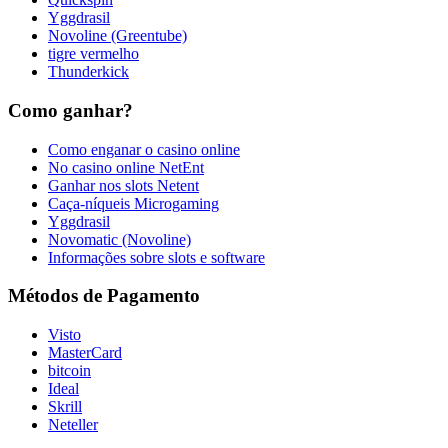
Yggdrasil
Novoline (Greentube)
tigre vermelho
Thunderkick
Como ganhar?
Como enganar o casino online
No casino online NetEnt
Ganhar nos slots Netent
Caça-níqueis Microgaming
Yggdrasil
Novomatic (Novoline)
Informações sobre slots e software
Métodos de Pagamento
Visto
MasterCard
bitcoin
Ideal
Skrill
Neteller