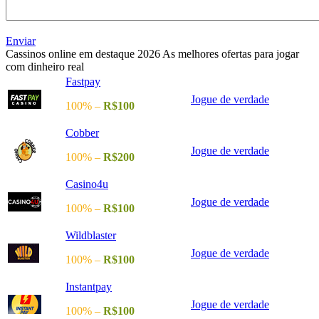
Enviar
Cassinos online em destaque 2026
As melhores ofertas para jogar
com dinheiro real
Fastpay
Jogue de verdade
100% –
R$100
Cobber
Jogue de verdade
100% –
R$200
Casino4u
Jogue de verdade
100% –
R$100
Wildblaster
Jogue de verdade
100% –
R$100
Instantpay
Jogue de verdade
100% –
R$100