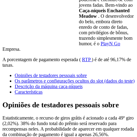
jovens fadas. Bem-vindo ao
Caça-níqueis Enchanted
Meadow
. O desenvolvedor
do belo, embora direto
enredo de conto de fadas,
com privilégios de bônus,
trazendo simplesmente bom
humor, é o
PlayN Go
Empresa.
A porcentagem de pagamento esperada (
RTP
) é de até 96,17% de
taxas.
Opiniões de testadores pessoais sobre
Os parâmetros e configurações ocultos do slot (dados do teste)
Descrição da máquina caça-níqueis
Características
Opiniões de testadores pessoais sobre
Estatisticamente, o recurso de giros grátis é acionado a cada 49º giro
(2,02%). 38% do fundo total do prêmio será reservado para
recompensas neles. A probabilidade de aparecer em qualquer rodada
da combinação de pagamento é igual a apenas 26,56%.