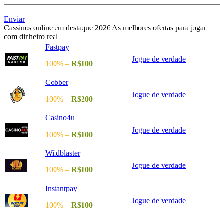
Enviar
Cassinos online em destaque 2026
As melhores ofertas para jogar
com dinheiro real
Fastpay
Jogue de verdade
100% –
R$100
Cobber
Jogue de verdade
100% –
R$200
Casino4u
Jogue de verdade
100% –
R$100
Wildblaster
Jogue de verdade
100% –
R$100
Instantpay
Jogue de verdade
100% –
R$100