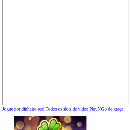
Jogue por dinheiro real
Todos os slots de vídeo PlayNGo de graça