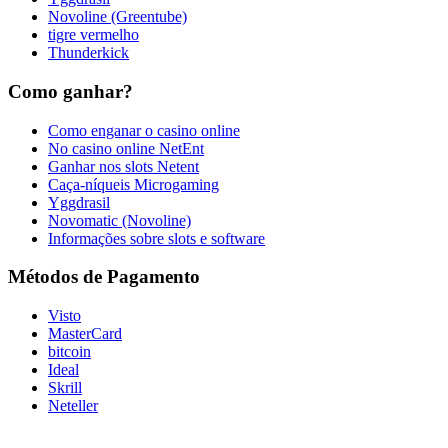
Novoline (Greentube)
tigre vermelho
Thunderkick
Como ganhar?
Como enganar o casino online
No casino online NetEnt
Ganhar nos slots Netent
Caça-níqueis Microgaming
Yggdrasil
Novomatic (Novoline)
Informações sobre slots e software
Métodos de Pagamento
Visto
MasterCard
bitcoin
Ideal
Skrill
Neteller