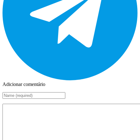
Adicionar comentário