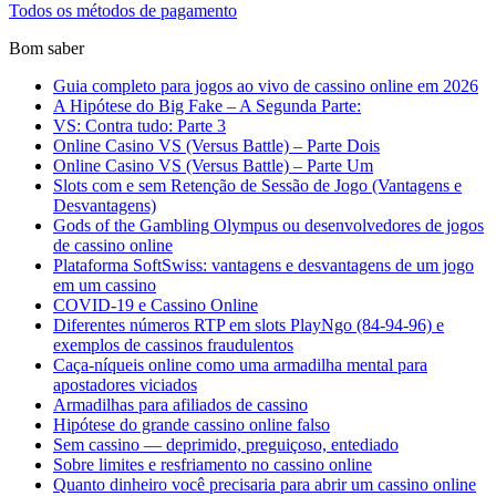
Todos os métodos de pagamento
Bom saber
Guia completo para jogos ao vivo de cassino online em 2026
A Hipótese do Big Fake – A Segunda Parte:
VS: Contra tudo: Parte 3
Online Casino VS (Versus Battle) – Parte Dois
Online Casino VS (Versus Battle) – Parte Um
Slots com e sem Retenção de Sessão de Jogo (Vantagens e
Desvantagens)
Gods of the Gambling Olympus ou desenvolvedores de jogos
de cassino online
Plataforma SoftSwiss: vantagens e desvantagens de um jogo
em um cassino
COVID-19 e Cassino Online
Diferentes números RTP em slots PlayNgo (84-94-96) e
exemplos de cassinos fraudulentos
Caça-níqueis online como uma armadilha mental para
apostadores viciados
Armadilhas para afiliados de cassino
Hipótese do grande cassino online falso
Sem cassino — deprimido, preguiçoso, entediado
Sobre limites e resfriamento no cassino online
Quanto dinheiro você precisaria para abrir um cassino online