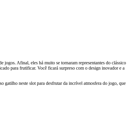
 jogos. Afinal, eles há muito se tornaram representantes do clássico
cado para frutificar. Você ficará surpreso com o design inovador e a
gatilho neste slot para desfrutar da incrível atmosfera do jogo, que