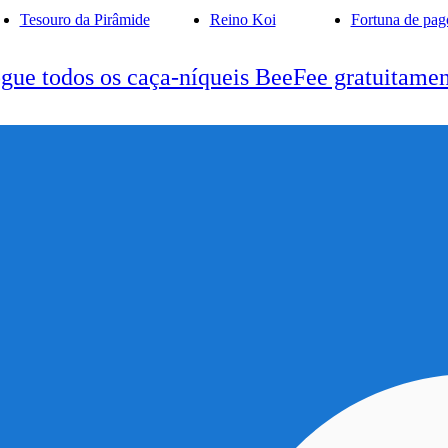
Tesouro da Pirâmide
Reino Koi
Fortuna de pag
gue todos os caça-níqueis BeeFee gratuitame