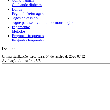
Como ganhar?
Ganhando dinheiro
Bônus
Pegue dinheiro agora
Jogos de cassino
Jogue para se divertir em demonstração
Pagamentos
Métodos
Perguntas frequentes
Perguntas frequentes
Detalhes
Última atualização: terça-feira, 04 de janeiro de 2026 07:32
Avaliação do usuário
5/5