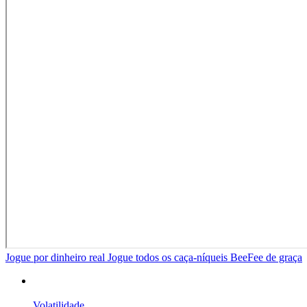
Jogue por dinheiro real
Jogue todos os caça-níqueis BeeFee de graça
Volatilidade