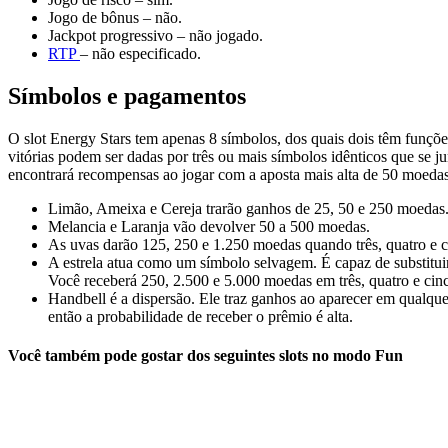
Jogo de bônus – não.
Jackpot progressivo – não jogado.
RTP
– não especificado.
Símbolos e pagamentos
O slot Energy Stars tem apenas 8 símbolos, dos quais dois têm funçõ
vitórias podem ser dadas por três ou mais símbolos idênticos que se 
encontrará recompensas ao jogar com a aposta mais alta de 50 moedas
Limão, Ameixa e Cereja trarão ganhos de 25, 50 e 250 moedas
Melancia e Laranja vão devolver 50 a 500 moedas.
As uvas darão 125, 250 e 1.250 moedas quando três, quatro e c
A estrela atua como um símbolo selvagem. É capaz de substituir 
Você receberá 250, 2.500 e 5.000 moedas em três, quatro e cin
Handbell é a dispersão. Ele traz ganhos ao aparecer em qualqu
então a probabilidade de receber o prêmio é alta.
Você também pode gostar dos seguintes slots no modo Fun