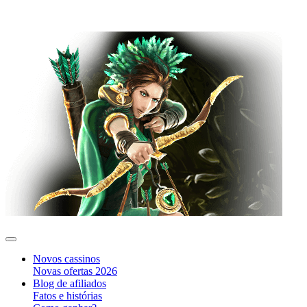
casino-hipster
Novos cassinos
Novas ofertas 2026
Blog de afiliados
Fatos e histórias