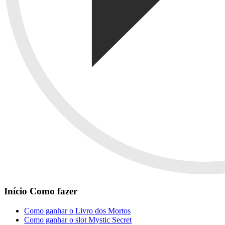
Início Como fazer
Como ganhar o Livro dos Mortos
Como ganhar o slot Mystic Secret