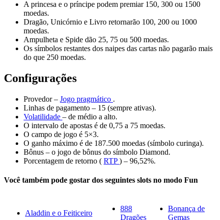
A princesa e o príncipe podem premiar 150, 300 ou 1500
moedas.
Dragão, Unicórnio e Livro retornarão 100, 200 ou 1000
moedas.
Ampulheta e Spide dão 25, 75 ou 500 moedas.
Os símbolos restantes dos naipes das cartas não pagarão mais
do que 250 moedas.
Configurações
Provedor –
Jogo pragmático
.
Linhas de pagamento – 15 (sempre ativas).
Volatilidade
– de médio a alto.
O intervalo de apostas é de 0,75 a 75 moedas.
O campo de jogo é 5×3.
O ganho máximo é de 187.500 moedas (símbolo curinga).
Bônus – o jogo de bônus do símbolo Diamond.
Porcentagem de retorno (
RTP
) – 96,52%.
Você também pode gostar dos seguintes slots no modo Fun
888
Bonança de
Aladdin e o Feiticeiro
Dragões
Gemas