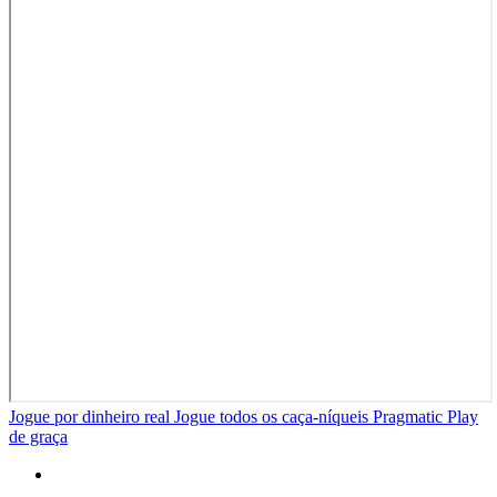
Jogue por dinheiro real
Jogue todos os caça-níqueis Pragmatic Play
de graça