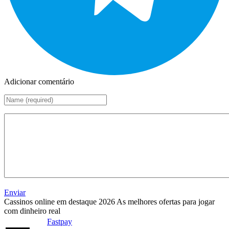
Adicionar comentário
Enviar
Cassinos online em destaque 2026
As melhores ofertas para jogar
com dinheiro real
Fastpay