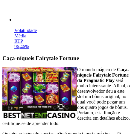
Volatilidade
Média
RTP
96,46%
Caça-níqueis Fairytale Fortune
O mundo mágico de
Caça-
níqueis Fairytale Fortune
da Pragmatic Play
será
muito interessante. Afinal, o
desenvolvedor deu a este
slot um bônus original, no
qual você pode pegar um
dos quatro jogos de bônus.
Portanto, esta função é
descrita em detalhes abaixo,
certifique-se de aprender tudo.
Quanto ao leque de apostas, não é grande (aposta máxima – 75