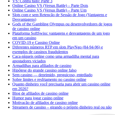
VS: Contra tudo: Parte 3
Online Casino VS (Versus Battle) – Parte Dois
Online Casino VS (Versus Battle) – Parte Um
Slots com e sem Retenção de Sessão de Jogo (Vantagens e
Desvantagens)
Gods of the Gambling Olympus ou desenvolvedores de jogos
de cassino online
Plataforma SoftSwiss: vantagens e desvantagens de um jogo
em um cassino
COVID-19 e Cassino Online
Diferentes números RTP em slots PlayNgo (84-94-96) e
exemplos de cassinos fraudulentos
Caça-níqueis online como uma armadilha mental para
apostadores viciados
Armadilhas para afiliados de cassino
Hipótese do grande cassino online falso
Sem cassino — deprimido, preguiçoso, entediado
Sobre limites e resfriamento no cassino online
Quanto dinheiro você precisaria para abrir um cassino online
em 2026?
Blog de afiliados de cassino online
Humor para jogar casino online
Motivação de afiliados de cassino online
Streamers de cassino – girando o próprio dinheiro real ou não