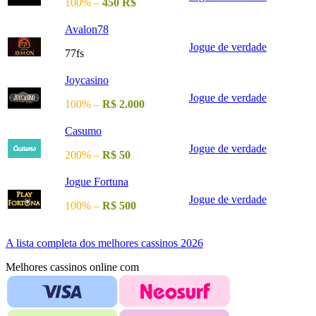
100% –
450
R$
Avalon78
Jogue de verdade
77fs
Joycasino
Jogue de verdade
100% –
R$ 2.000
Casumo
Jogue de verdade
200% –
R$ 50
Jogue Fortuna
Jogue de verdade
100% –
R$ 500
A lista completa dos melhores cassinos 2026
Melhores cassinos online com