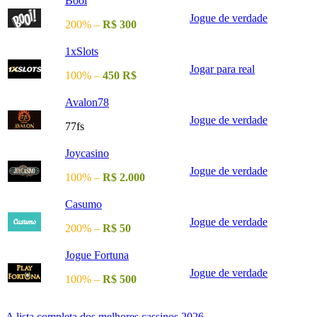
Booi
Jogue de verdade
200% –
R$ 300
1xSlots
Jogar para real
100% –
450
R$
Avalon78
Jogue de verdade
77fs
Joycasino
Jogue de verdade
100% –
R$ 2.000
Casumo
Jogue de verdade
200% –
R$ 50
Jogue Fortuna
Jogue de verdade
100% –
R$ 500
A lista completa dos melhores cassinos 2026