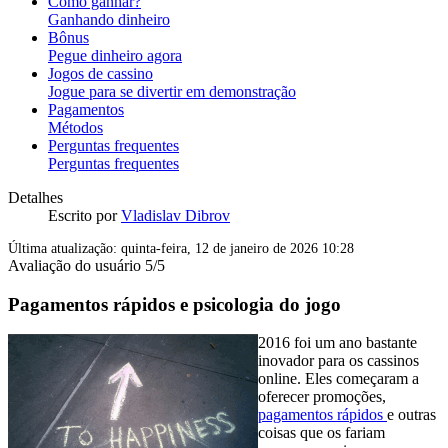
Como ganhar?
Ganhando dinheiro
Bônus
Pegue dinheiro agora
Jogos de cassino
Jogue para se divertir em demonstração
Pagamentos
Métodos
Perguntas frequentes
Perguntas frequentes
Detalhes
Escrito por
Vladislav Dibrov
Última atualização: quinta-feira, 12 de janeiro de 2026 10:28
Avaliação do usuário
5/5
Pagamentos rápidos e psicologia do jogo
2016 foi um ano bastante
inovador para os cassinos
online. Eles começaram a
oferecer promoções,
pagamentos rápidos
e outras
coisas que os fariam