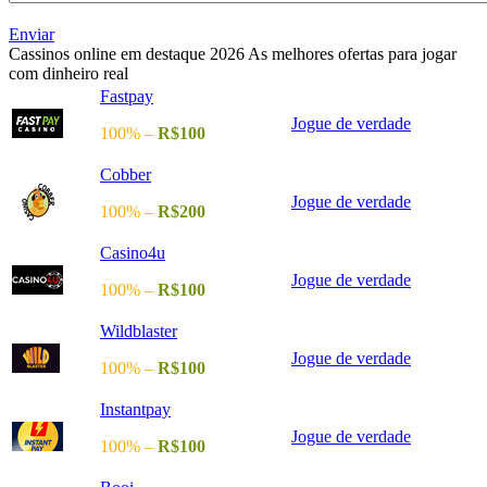
Enviar
Cassinos online em destaque 2026
As melhores ofertas para jogar
com dinheiro real
Fastpay
Jogue de verdade
100% –
R$100
Cobber
Jogue de verdade
100% –
R$200
Casino4u
Jogue de verdade
100% –
R$100
Wildblaster
Jogue de verdade
100% –
R$100
Instantpay
Jogue de verdade
100% –
R$100