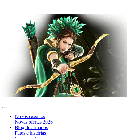
casino-hipster
Novos cassinos
Novas ofertas 2026
Blog de afiliados
Fatos e histórias