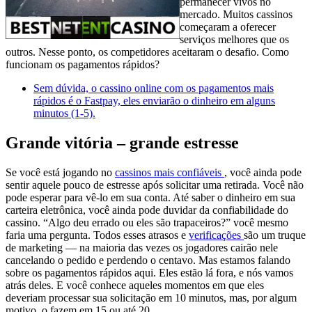
permanecer vivos no
mercado. Muitos cassinos
começaram a oferecer
serviços melhores que os
outros. Nesse ponto, os competidores aceitaram o desafio. Como
funcionam os pagamentos rápidos?
Sem dúvida, o cassino online com os pagamentos mais
rápidos é o Fastpay, eles enviarão o dinheiro em alguns
minutos (1-5).
Grande vitória – grande estresse
Se você está jogando no
cassinos mais confiáveis ​​
, você ainda pode
sentir aquele pouco de estresse após solicitar uma retirada. Você não
pode esperar para vê-lo em sua conta. Até saber o dinheiro em sua
carteira eletrônica, você ainda pode duvidar da confiabilidade do
cassino. “Algo deu errado ou eles são trapaceiros?” você mesmo
faria uma pergunta. Todos esses atrasos e
verificações
são um truque
de marketing — na maioria das vezes os jogadores cairão nele
cancelando o pedido e perdendo o centavo. Mas estamos falando
sobre os pagamentos rápidos aqui. Eles estão lá fora, e nós vamos
atrás deles. E você conhece aqueles momentos em que eles
deveriam processar sua solicitação em 10 minutos, mas, por algum
motivo, o fazem em 15 ou até 20.