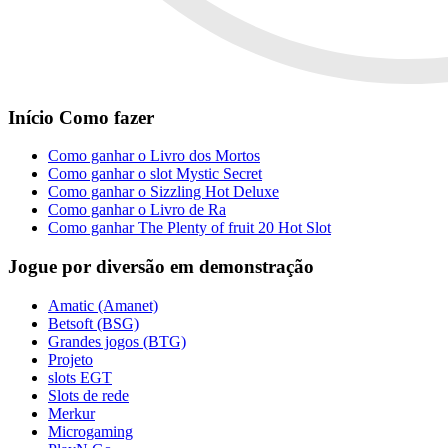
Início Como fazer
Como ganhar o Livro dos Mortos
Como ganhar o slot Mystic Secret
Como ganhar o Sizzling Hot Deluxe
Como ganhar o Livro de Ra
Como ganhar The Plenty of fruit 20 Hot Slot
Jogue por diversão em demonstração
Amatic (Amanet)
Betsoft (BSG)
Grandes jogos (BTG)
Projeto
slots EGT
Slots de rede
Merkur
Microgaming