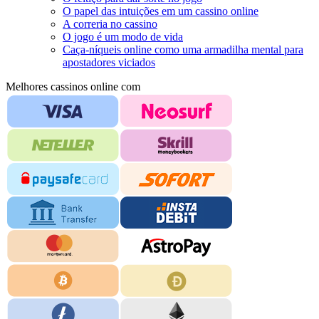
O papel das intuições em um cassino online
A correria no cassino
O jogo é um modo de vida
Caça-níqueis online como uma armadilha mental para
apostadores viciados
Melhores cassinos online com