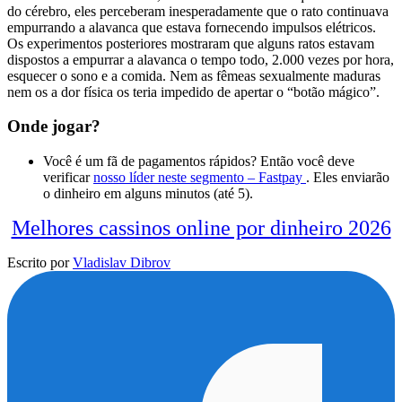
do cérebro, eles perceberam inesperadamente que o rato continuava
empurrando a alavanca que estava fornecendo impulsos elétricos.
Os experimentos posteriores mostraram que alguns ratos estavam
dispostos a empurrar a alavanca o tempo todo, 2.000 vezes por hora,
esquecer o sono e a comida. Nem as fêmeas sexualmente maduras
nem os a dor física os teria impedido de apertar o “botão mágico”.
Onde jogar?
Você é um fã de pagamentos rápidos? Então você deve
verificar
nosso líder neste segmento – Fastpay
. Eles enviarão
o dinheiro em alguns minutos (até 5).
Melhores cassinos online por dinheiro 2026
Escrito por
Vladislav Dibrov