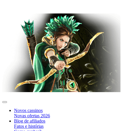
casino-hipster
Novos cassinos
Novas ofertas 2026
Blog de afiliados
Fatos e histórias