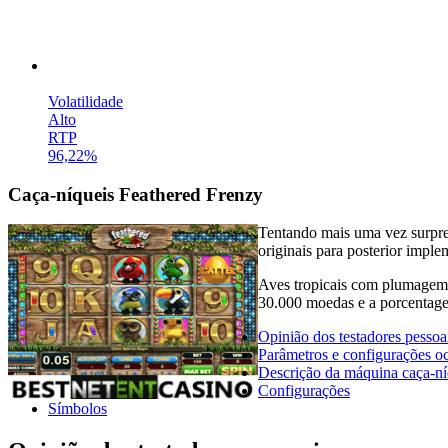
Volatilidade
Alto
RTP
96,22%
Caça-níqueis Feathered Frenzy
Tentando mais uma vez surpree
originais para posterior impl
Aves tropicais com plumagem 
30.000 moedas e a porcentagem
Opinião dos testadores pessoa
Parâmetros e configurações ocu
Descrição da máquina caça-ní
Configurações
Símbolos