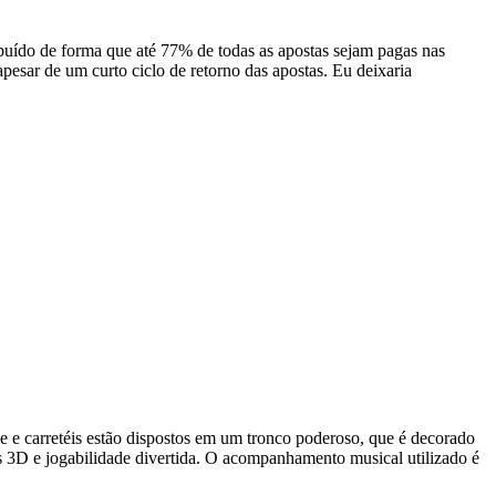
tribuído de forma que até 77% de todas as apostas sejam pagas nas
esar de um curto ciclo de retorno das apostas. Eu deixaria
e e carretéis estão dispostos em um tronco poderoso, que é decorado
os 3D e jogabilidade divertida. O acompanhamento musical utilizado é