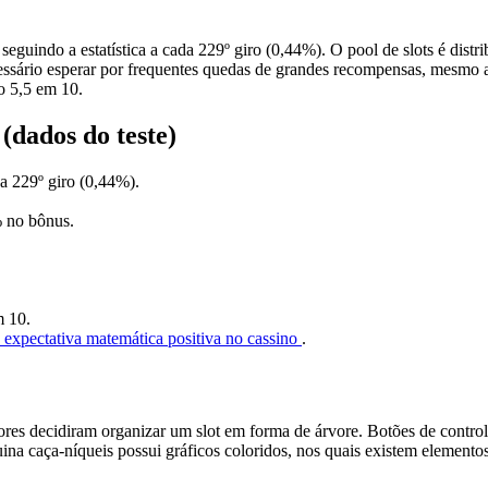
s, seguindo a estatística a cada 229º giro (0,44%). O pool de slots é dis
essário esperar por frequentes quedas de grandes recompensas, mesmo ap
o 5,5 em 10.
(dados do teste)
a 229º giro (0,44%).
% no bônus.
m 10.
expectativa matemática positiva no cassino
.
res decidiram organizar um slot em forma de árvore. Botões de control
ina caça-níqueis possui gráficos coloridos, nos quais existem element