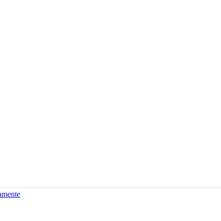
tamente