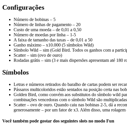
Configurações
Número de bobinas – 5
Número de linhas de pagamento – 20
Custo de uma moeda – de 0,01 a 0,50
Número de moedas por linha – 1-5
A faixa de tamanho das taxas – de 0,01 a 50
Ganho máximo – x10.000 (5 símbolos Wild)
Símbolo Wild – sim (Gold Bird. Todos os ganhos com a partici
Scatter – sim (ovo de ouro)
Rodadas grátis – sim (3 e mais dispersões apresentam até 180 r
Símbolos
Letras e números retirados do baralho de cartas podem ser re
Pássaros multicoloridos estão sentados na posição certa nas bo
Golden Bird, como convém aos substitutos do símbolo wild par
combinações vencedoras com o símbolo Wild são multiplicadas 
Scatter – ovo de ouro. Quando caiu nas bobinas 2-5, dá a rec
generosamente – por um fator de x3. Além disso, uma rolagem 
Você também pode gostar dos seguintes slots no modo Fun