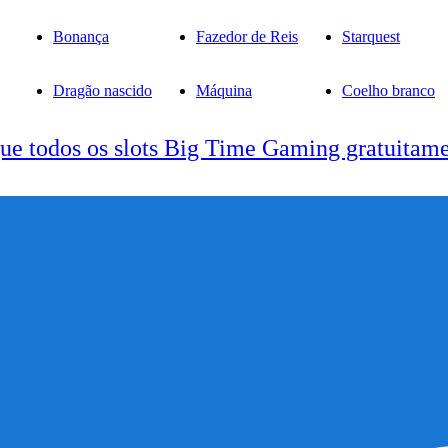
Bonança
Fazedor de Reis
Starquest
Dragão nascido
Máquina
Coelho branco
ue todos os slots Big Time Gaming gratuitam