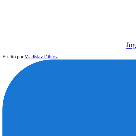
Jog
Escrito por
Vladislav Dibrov