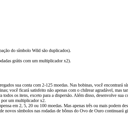
pação do símbolo Wild são duplicados).
odadas grátis com um multiplicador x2).
carregados sua conta com 2-125 moedas. Nas bobinas, você encontrará s
binas; você ficará satisfeito não apenas com o chilrear agradável, mas
a todos os itens, exceto para a dispersão. Além disso, desenvolve sua
por um multiplicador x2.
ompensa em 2, 5, 20 ou 100 moedas. Mas apenas três ou mais podem des
de novos símbolos nas rodadas de bônus do Ovo de Ouro continuará gi