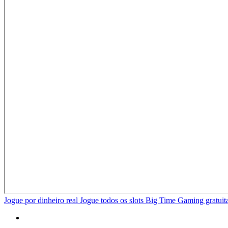
Jogue por dinheiro real
Jogue todos os slots Big Time Gaming gratui