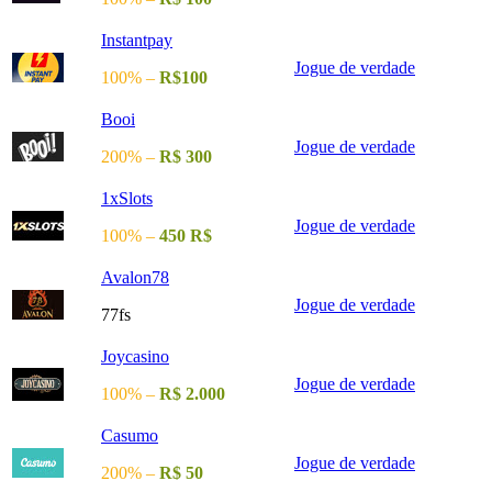
Instantpay
Jogue de verdade
100% –
R$100
Booi
Jogue de verdade
200% –
R$ 300
1xSlots
Jogue de verdade
100% –
450
R$
Avalon78
Jogue de verdade
77fs
Joycasino
Jogue de verdade
100% –
R$ 2.000
Casumo
Jogue de verdade
200% –
R$ 50