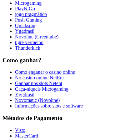
Microgaming
PlayN Go
jogo pragmático
Push Gaming
Quickspin
Yggdrasil
Novoline (Greentube)
tigre vermelho
Thunderkick
Como ganhar?
Como enganar o casino online
No casino online NetEnt
Ganhar nos slots Netent
Caça-níqueis Microgaming
Yggdrasil
Novomatic (Novoline)
Informações sobre slots e software
Métodos de Pagamento
Visto
MasterCard