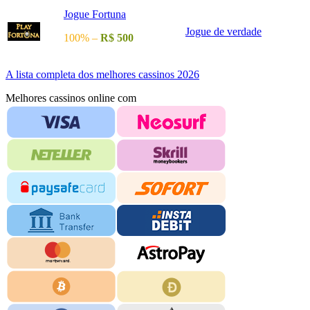
Jogue Fortuna
Jogue de verdade
100% –
R$ 500
A lista completa dos melhores cassinos 2026
Melhores cassinos online com