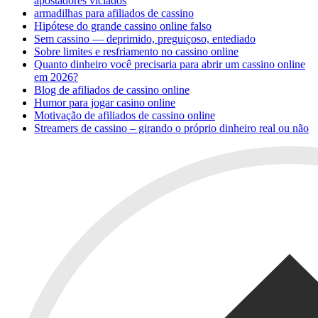
apostadores viciados
armadilhas para afiliados de cassino
Hipótese do grande cassino online falso
Sem cassino — deprimido, preguiçoso, entediado
Sobre limites e resfriamento no cassino online
Quanto dinheiro você precisaria para abrir um cassino online
em 2026?
Blog de afiliados de cassino online
Humor para jogar casino online
Motivação de afiliados de cassino online
Streamers de cassino – girando o próprio dinheiro real ou não