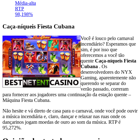
Média-alta
RTP
98,198%
Caça-níqueis Fiesta Cubana
Você é louco pelo carnaval
incendiário? Esperamos que
sim, é por isso que
oferecemos a você tão
quente
Caça-níqueis Fiesta
Cubana
. Os
desenvolvedores do NYX
Gaming, aparentemente não
querendo se separar do
verão passado, correram
para fornecer aos jogadores uma continuação da estação quente –
Máquina Fiesta Cubana.
Não hesite e vá direto de casa para o carnaval, onde você pode ouvir
a música incendiária e, claro, dançar e relaxar nas ruas onde os
dançarinos jogam moedas de ouro ao som da música. RTP é
95,272%.