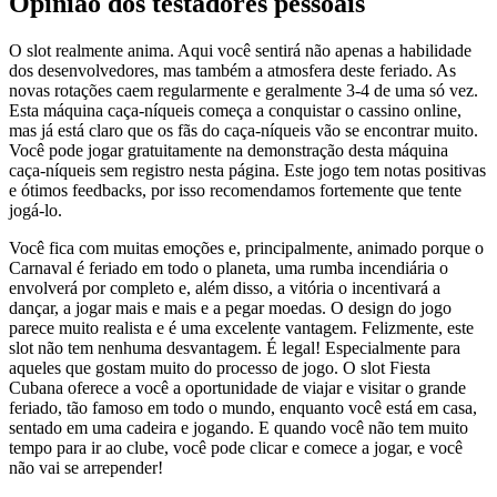
Opinião dos testadores pessoais
O slot realmente anima. Aqui você sentirá não apenas a habilidade
dos desenvolvedores, mas também a atmosfera deste feriado. As
novas rotações caem regularmente e geralmente 3-4 de uma só vez.
Esta máquina caça-níqueis começa a conquistar o cassino online,
mas já está claro que os fãs do caça-níqueis vão se encontrar muito.
Você pode jogar gratuitamente na demonstração desta máquina
caça-níqueis sem registro nesta página. Este jogo tem notas positivas
e ótimos feedbacks, por isso recomendamos fortemente que tente
jogá-lo.
Você fica com muitas emoções e, principalmente, animado porque o
Carnaval é feriado em todo o planeta, uma rumba incendiária o
envolverá por completo e, além disso, a vitória o incentivará a
dançar, a jogar mais e mais e a pegar moedas. O design do jogo
parece muito realista e é uma excelente vantagem. Felizmente, este
slot não tem nenhuma desvantagem. É legal! Especialmente para
aqueles que gostam muito do processo de jogo. O slot Fiesta
Cubana oferece a você a oportunidade de viajar e visitar o grande
feriado, tão famoso em todo o mundo, enquanto você está em casa,
sentado em uma cadeira e jogando. E quando você não tem muito
tempo para ir ao clube, você pode clicar e comece a jogar, e você
não vai se arrepender!