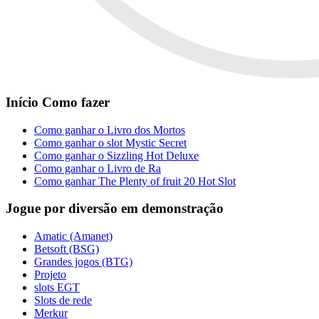
Início Como fazer
Como ganhar o Livro dos Mortos
Como ganhar o slot Mystic Secret
Como ganhar o Sizzling Hot Deluxe
Como ganhar o Livro de Ra
Como ganhar The Plenty of fruit 20 Hot Slot
Jogue por diversão em demonstração
Amatic (Amanet)
Betsoft (BSG)
Grandes jogos (BTG)
Projeto
slots EGT
Slots de rede
Merkur