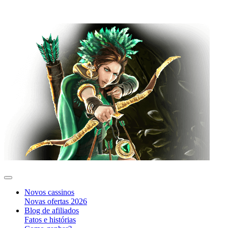
casino-hipster
Novos cassinos
Novas ofertas 2026
Blog de afiliados
Fatos e histórias