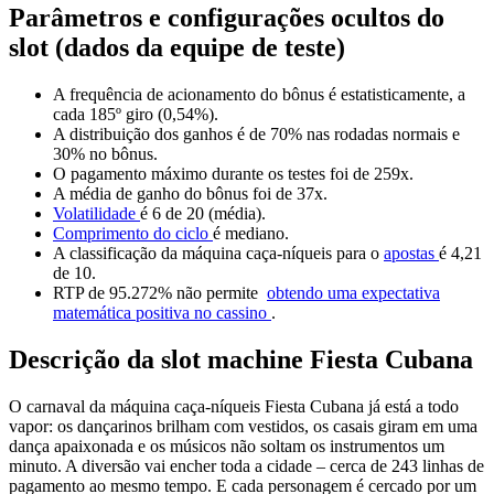
Parâmetros e configurações ocultos do
slot (dados da equipe de teste)
A frequência de acionamento do bônus é estatisticamente, a
cada 185º giro (0,54%).
A distribuição dos ganhos é de 70% nas rodadas normais e
30% no bônus.
O pagamento máximo durante os testes foi de 259x.
A média de ganho do bônus foi de 37x.
Volatilidade
é 6 de 20 (média).
Comprimento do ciclo
é mediano.
A classificação da máquina caça-níqueis para o
apostas
é 4,21
de 10.
RTP de 95.272% não permite
obtendo uma expectativa
matemática positiva no cassino
.
Descrição da slot machine Fiesta Cubana
O carnaval da máquina caça-níqueis Fiesta Cubana já está a todo
vapor: os dançarinos brilham com vestidos, os casais giram em uma
dança apaixonada e os músicos não soltam os instrumentos um
minuto. A diversão vai encher toda a cidade – cerca de 243 linhas de
pagamento ao mesmo tempo. E cada personagem é cercado por um