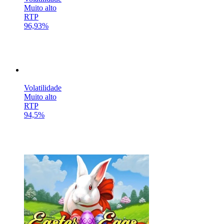
Muito alto
RTP
96,93%
Volatilidade
Muito alto
RTP
94,5%