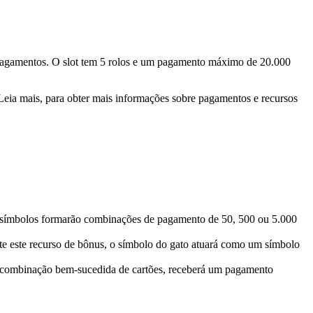
 pagamentos. O slot tem 5 rolos e um pagamento máximo de 20.000
Leia mais, para obter mais informações sobre pagamentos e recursos
nco símbolos formarão combinações de pagamento de 50, 500 ou 5.000
nte este recurso de bônus, o símbolo do gato atuará como um símbolo
ma combinação bem-sucedida de cartões, receberá um pagamento