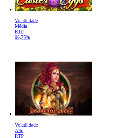
Volatilidade
Média
RTP
96,75%
Volatilidade
Alto
RTP