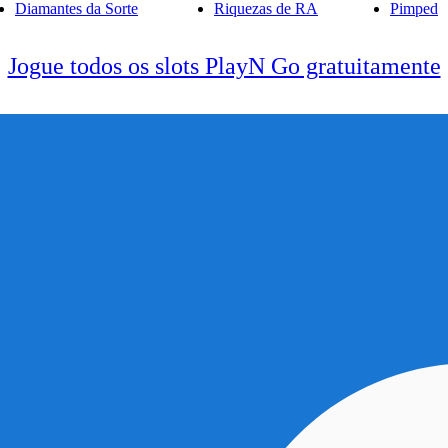
Diamantes da Sorte
Riquezas de RA
Pimped
Jogue todos os slots PlayN Go gratuitamente