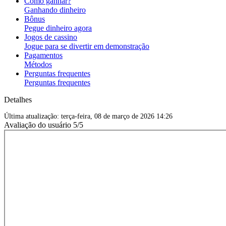
Como ganhar?
Ganhando dinheiro
Bônus
Pegue dinheiro agora
Jogos de cassino
Jogue para se divertir em demonstração
Pagamentos
Métodos
Perguntas frequentes
Perguntas frequentes
Detalhes
Última atualização: terça-feira, 08 de março de 2026 14:26
Avaliação do usuário
5/5