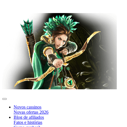
casino-hipster
Novos cassinos
Novas ofertas 2026
Blog de afiliados
Fatos e histórias