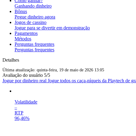
Como ganhar?
Ganhando dinheiro
Bônus
Pegue dinheiro agora
Jogos de cassino
Jogue para se divertir em demonstração
Pagamentos
Métodos
Perguntas frequentes
Perguntas frequentes
Detalhes
Última atualização: quinta-feira, 19 de maio de 2026 13:05
Avaliação do usuário
5/5
Jogue por dinheiro real
Jogue todos os caça-níqueis da Playtech de g
Volatilidade
–
RTP
96,46%