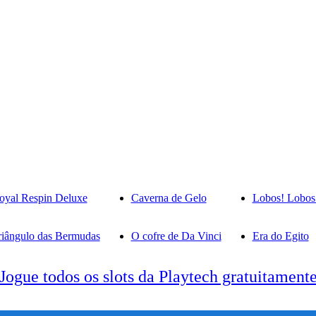
oyal Respin Deluxe
Caverna de Gelo
Lobos! Lobos
riângulo das Bermudas
O cofre de Da Vinci
Era do Egito
Jogue todos os slots da Playtech gratuitament