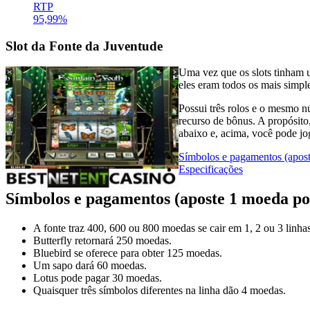
RTP
95,99%
Slot da Fonte da Juventude
Uma vez que os slots tinham u
eles eram todos os mais simpl
Possui três rolos e o mesmo 
recurso de bônus. A propósito
abaixo e, acima, você pode j
Símbolos e pagamentos (apost
Especificações
Símbolos e pagamentos (aposte 1 moeda po
A fonte traz 400, 600 ou 800 moedas se cair em 1, 2 ou 3 linha
Butterfly retornará 250 moedas.
Bluebird se oferece para obter 125 moedas.
Um sapo dará 60 moedas.
Lotus pode pagar 30 moedas.
Quaisquer três símbolos diferentes na linha dão 4 moedas.