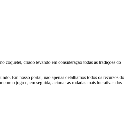
imo coquetel, criado levando em consideração todas as tradições do
mundo. Em nosso portal, não apenas detalhamos todos os recursos do
ar com o jogo e, em seguida, acionar as rodadas mais lucrativas dos