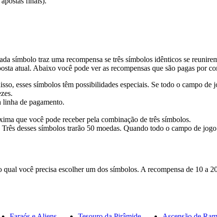
apostas finais).
Cada símbolo traz uma recompensa se três símbolos idênticos se reunir
osta atual. Abaixo você pode ver as recompensas que são pagas por co
sso, esses símbolos têm possibilidades especiais. Se todo o campo de 
ezes.
 linha de pagamento.
áxima que você pode receber pela combinação de três símbolos.
rês desses símbolos trarão 50 moedas. Quando todo o campo de jogo es
o qual você precisa escolher um dos símbolos. A recompensa de 10 a 200
Faraós e Aliens
Tesouro da Pirâmide
Ascensão de Ram