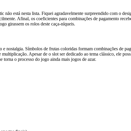
ic não está nesta lista. Fiquei agradavelmente surpreendido com o desig
facilmente. Afinal, os coeficientes para combinações de pagamento rec
ogo girassem os rolos deste caça-níqueis.
o e nostalgia. Símbolos de frutas coloridas formam combinações de pag
multiplicação. Apesar de o slot ser dedicado ao tema clássico, ele po
e torna o processo do jogo ainda mais jogos de azar.