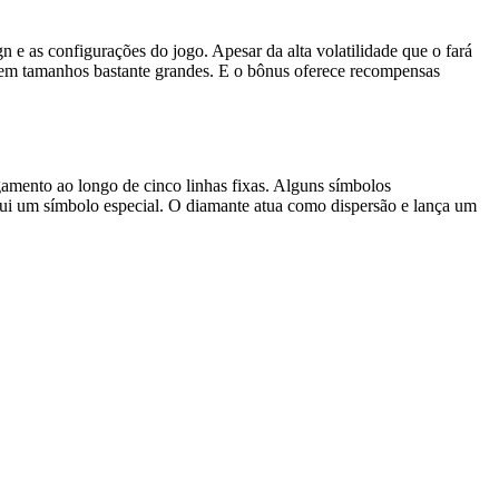
n e as configurações do jogo. Apesar da alta volatilidade que o fará
ebem tamanhos bastante grandes. E o bônus oferece recompensas
amento ao longo de cinco linhas fixas. Alguns símbolos
ssui um símbolo especial. O diamante atua como dispersão e lança um