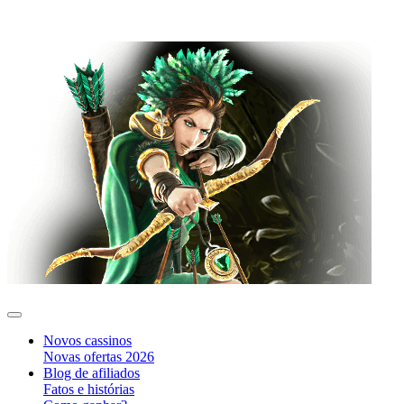
casino-hipster
Novos cassinos
Novas ofertas 2026
Blog de afiliados
Fatos e histórias