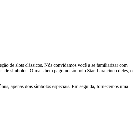
eção de slots clássicos. Nós convidamos você a se familiarizar com
as de símbolos. O mais bem pago no símbolo Star. Para cinco deles, o
bônus, apenas dois símbolos especiais. Em seguida, fornecemos uma