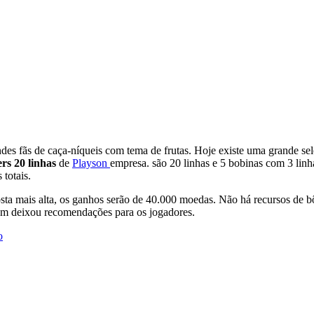
des fãs de caça-níqueis com tema de frutas. Hoje existe uma grande sel
rs 20 linhas
de
Playson
empresa. são 20 linhas e 5 bobinas com 3 linh
 totais.
osta mais alta, os ganhos serão de 40.000 moedas. Não há recursos de 
bém deixou recomendações para os jogadores.
o