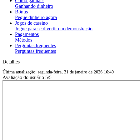
Como ganhar?
Ganhando dinheiro
Bônus
Pegue dinheiro agora
Jogos de cassino
Jogue para se divertir em demonstração
Pagamentos
Métodos
Perguntas frequentes
Perguntas frequentes
Detalhes
Última atualização: segunda-feira, 31 de janeiro de 2026 16:40
Avaliação do usuário
5/5