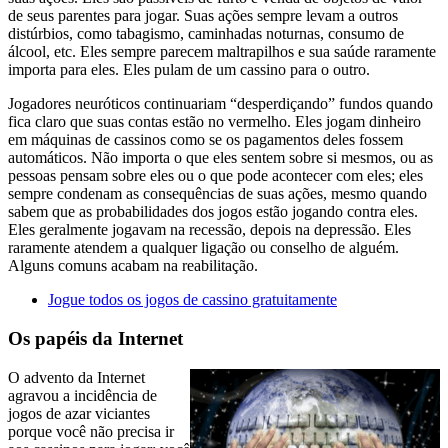
de seus parentes para jogar. Suas ações sempre levam a outros
distúrbios, como tabagismo, caminhadas noturnas, consumo de
álcool, etc. Eles sempre parecem maltrapilhos e sua saúde raramente
importa para eles. Eles pulam de um cassino para o outro.
Jogadores neuróticos continuariam “desperdiçando” fundos quando
fica claro que suas contas estão no vermelho. Eles jogam dinheiro
em máquinas de cassinos como se os pagamentos deles fossem
automáticos. Não importa o que eles sentem sobre si mesmos, ou as
pessoas pensam sobre eles ou o que pode acontecer com eles; eles
sempre condenam as consequências de suas ações, mesmo quando
sabem que as probabilidades dos jogos estão jogando contra eles.
Eles geralmente jogavam na recessão, depois na depressão. Eles
raramente atendem a qualquer ligação ou conselho de alguém.
Alguns comuns acabam na reabilitação.
Jogue todos os jogos de cassino gratuitamente
Os papéis da Internet
O advento da Internet
agravou a incidência de
jogos de azar viciantes
porque você não precisa ir