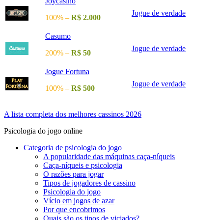
Joycasino
Jogue de verdade
100% –
R$ 2.000
Casumo
Jogue de verdade
200% –
R$ 50
Jogue Fortuna
Jogue de verdade
100% –
R$ 500
A lista completa dos melhores cassinos 2026
Psicologia do jogo online
Categoria de psicologia do jogo
A popularidade das máquinas caça-níqueis
Caça-níqueis e psicologia
O razões para jogar
Tipos de jogadores de cassino
Psicologia do jogo
Vício em jogos de azar
Por que encobrimos
Quais são os tipos de viciados?