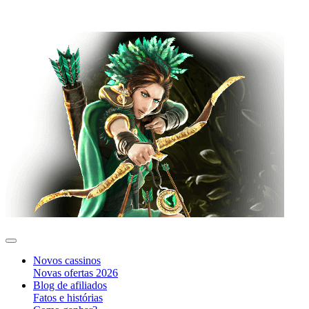
casino-hipster
Novos cassinos
Novas ofertas 2026
Blog de afiliados
Fatos e histórias