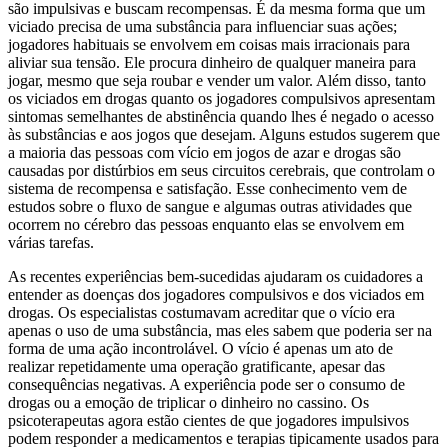
são impulsivas e buscam recompensas. É da mesma forma que um
viciado precisa de uma substância para influenciar suas ações;
jogadores habituais se envolvem em coisas mais irracionais para
aliviar sua tensão. Ele procura dinheiro de qualquer maneira para
jogar, mesmo que seja roubar e vender um valor. Além disso, tanto
os viciados em drogas quanto os jogadores compulsivos apresentam
sintomas semelhantes de abstinência quando lhes é negado o acesso
às substâncias e aos jogos que desejam. Alguns estudos sugerem que
a maioria das pessoas com vício em jogos de azar e drogas são
causadas por distúrbios em seus circuitos cerebrais, que controlam o
sistema de recompensa e satisfação. Esse conhecimento vem de
estudos sobre o fluxo de sangue e algumas outras atividades que
ocorrem no cérebro das pessoas enquanto elas se envolvem em
várias tarefas.
As recentes experiências bem-sucedidas ajudaram os cuidadores a
entender as doenças dos jogadores compulsivos e dos viciados em
drogas. Os especialistas costumavam acreditar que o vício era
apenas o uso de uma substância, mas eles sabem que poderia ser na
forma de uma ação incontrolável. O vício é apenas um ato de
realizar repetidamente uma operação gratificante, apesar das
consequências negativas. A experiência pode ser o consumo de
drogas ou a emoção de triplicar o dinheiro no cassino. Os
psicoterapeutas agora estão cientes de que jogadores impulsivos
podem responder a medicamentos e terapias tipicamente usados ​​para