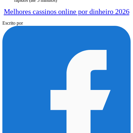
rápidos (até 5 minutos)
Melhores cassinos online por dinheiro 2026
Escrito por