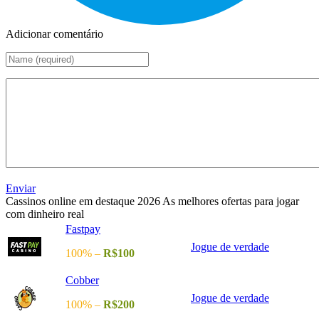
Adicionar comentário
Enviar
Cassinos online em destaque 2026
As melhores ofertas para jogar
com dinheiro real
Fastpay
Jogue de verdade
100% –
R$100
Cobber
Jogue de verdade
100% –
R$200