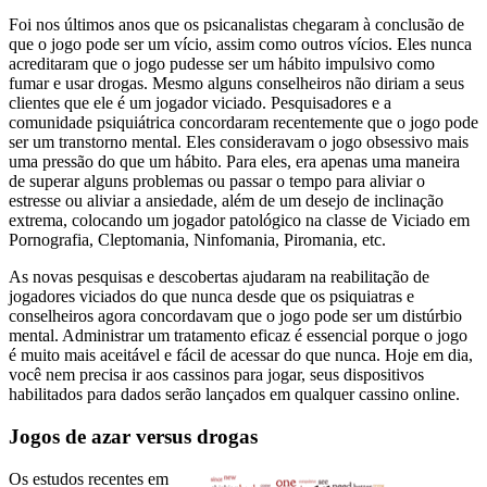
Foi nos últimos anos que os psicanalistas chegaram à conclusão de
que o jogo pode ser um vício, assim como outros vícios. Eles nunca
acreditaram que o jogo pudesse ser um hábito impulsivo como
fumar e usar drogas. Mesmo alguns conselheiros não diriam a seus
clientes que ele é um jogador viciado. Pesquisadores e a
comunidade psiquiátrica concordaram recentemente que o jogo pode
ser um transtorno mental. Eles consideravam o jogo obsessivo mais
uma pressão do que um hábito. Para eles, era apenas uma maneira
de superar alguns problemas ou passar o tempo para aliviar o
estresse ou aliviar a ansiedade, além de um desejo de inclinação
extrema, colocando um jogador patológico na classe de Viciado em
Pornografia, Cleptomania, Ninfomania, Piromania, etc.
As novas pesquisas e descobertas ajudaram na reabilitação de
jogadores viciados do que nunca desde que os psiquiatras e
conselheiros agora concordavam que o jogo pode ser um distúrbio
mental. Administrar um tratamento eficaz é essencial porque o jogo
é muito mais aceitável e fácil de acessar do que nunca. Hoje em dia,
você nem precisa ir aos cassinos para jogar, seus dispositivos
habilitados para dados serão lançados em qualquer cassino online.
Jogos de azar versus drogas
Os estudos recentes em