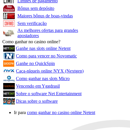
Limites de pagamento
Bônus sem depósito
Maiores bônus de boas-vindas
Sem verificação
As melhores ofertas para grandes
apostadores
Como ganhar no casino online?
Ganhe nas slots online Netent
Como para vencer no Novomatic
Ganhe no QuickSpin
Caça-níqueis online NYX (Nextgen)
Como ganhar nas slots Micro
Vencendo em Yggdrasil
Sobre o software Net Entertainment
Dicas sobre o software
Ir para
como ganhar no casino online Netent