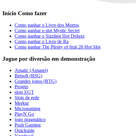
Início Como fazer
Como ganhar o Livro dos Mortos
Como ganhar o slot Mystic Secret
Como ganhar o Sizzling Hot Deluxe
Como ganhar o Livro de Ra
Como ganhar The Plenty of fruit 20 Hot Slot
Jogue por diversão em demonstração
Amatic (Amanet)
Betsoft (BSG)
Grandes jogos (BTG)
Projeto
slots EGT
Slots de rede
Merkur
Microgaming
PlayN Go
jogo pragmático
Push Gaming
Quickspin
Yggdrasil