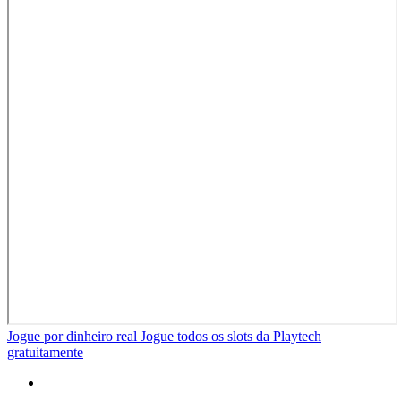
Jogue por dinheiro real
Jogue todos os slots da Playtech
gratuitamente