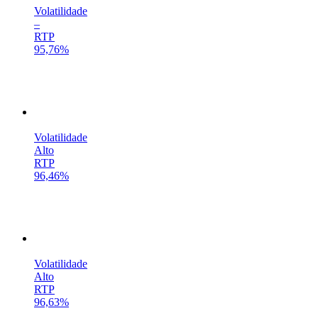
Volatilidade
–
RTP
95,76%
Volatilidade
Alto
RTP
96,46%
Volatilidade
Alto
RTP
96,63%