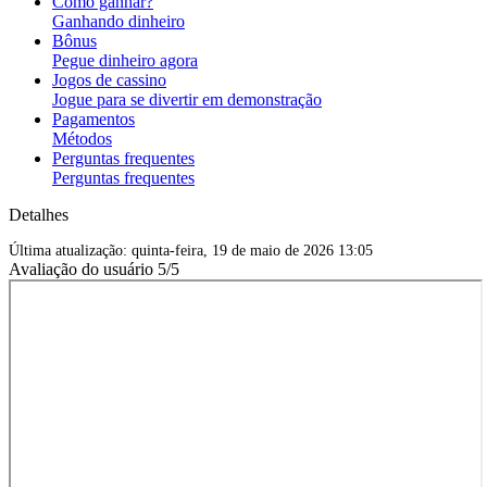
Como ganhar?
Ganhando dinheiro
Bônus
Pegue dinheiro agora
Jogos de cassino
Jogue para se divertir em demonstração
Pagamentos
Métodos
Perguntas frequentes
Perguntas frequentes
Detalhes
Última atualização: quinta-feira, 19 de maio de 2026 13:05
Avaliação do usuário
5/5