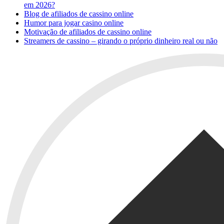
em 2026?
Blog de afiliados de cassino online
Humor para jogar casino online
Motivação de afiliados de cassino online
Streamers de cassino – girando o próprio dinheiro real ou não