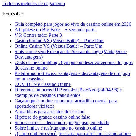
Todos os métodos de pagamento
Bom saber
Guia completo para jogos ao vivo de cassino online em 2026
A hipótese do Big Fake – A segunda parte:
VS: Contra tudo: Parte 3
Casino Online VS (Versus Battle) – Parte Dois
Online Casino VS (Versus Battle) – Parte Um
Slots com e sem Retenção de Sessão de Jogo (Vantagens e
Desvantagens)
Gods of the Gambling Olympus ou desenvolvedores de jogos
de cassino online
Plataforma SoftSwiss: vantagens e desvantagens de um jogo
em um cassino
COVID-19 e Cassino Online
Diferentes números RTP em slots PlayNgo (84-94-96) e
exemplos de cassinos fraudulentos
Caça-níqueis online como uma armadilha mental para
apostadores viciados
Armadilhas para afiliados de cassino
Hipótese do grande cassino online falso
Sem cassino — deprimido, preguiçoso, entediado
Sobre limites e resfriamento no cassino online
Quanto dinheiro você precisaria para abrir um cassino online