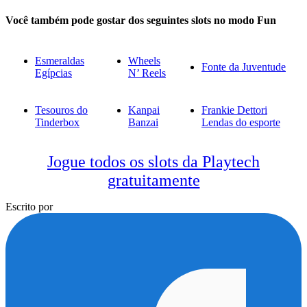
Você também pode gostar dos seguintes slots no modo Fun
Esmeraldas
Wheels
Fonte da Juventude
Egípcias
N’ Reels
Tesouros do
Kanpai
Frankie Dettori
Tinderbox
Banzai
Lendas do esporte
Jogue todos os slots da Playtech
gratuitamente
Escrito por