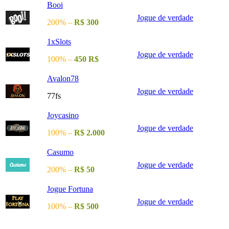
Booi
Jogue de verdade
200% –
R$ 300
1xSlots
Jogue de verdade
100% –
450
R$
Avalon78
Jogue de verdade
77fs
Joycasino
Jogue de verdade
100% –
R$ 2.000
Casumo
Jogue de verdade
200% –
R$ 50
Jogue Fortuna
Jogue de verdade
100% –
R$ 500