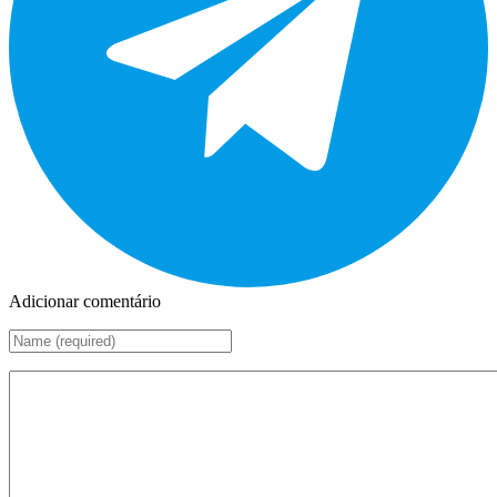
Adicionar comentário